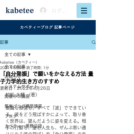
ログイン
カベティーブログ 記事ページ
記事
全ての記事
kabetee（カベティー）
全ての記事
2021年3月8日
読了時間: 1分
「自分発振」で願いをかなえる方法 量
お知らせ
子力学的生き方のすすめ
システムサポート
更新日：
2022年4月26日
村松 大輔 （著）
開催中の講座
集客ブログ構築講座
意識も感情も、すべて「波」でできてい
る。波をどう飛ばすかによって、取り巻
ブログ
く世界は、望んだように姿を変える。相
カベティー業務日誌
手の行動も、望む人生も、ぜんぶ思い通