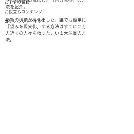
りになる波の飛ばし方「自分発振」の方
おすすめ書籍
法を紹介。
お役立ちコンテンツ
最新の科学が導き出した、誰でも簡単に
コンテンツアイデア
「望みを現実化」する方法はすでに２万
人近くの人々を救った、いま大注目の方
法。