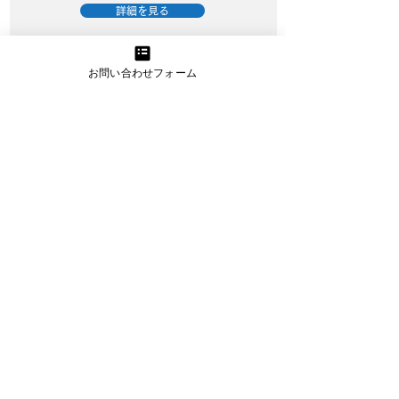
詳細を見る
お問い合わせフォーム
資金繰り改善プロジェクト
資金繰りに精通したプロのアドバイスと
サポートで経営改善を実現
詳細を見る
うまトラレンタカー
小型・大型トラックのレンタカー提供
（お手伝いスタッフプラン有り）
詳細を見る