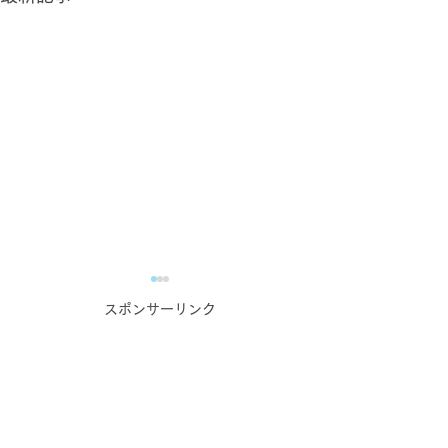
スポンサーリンク
誰でもできるけれど見過
トランジション