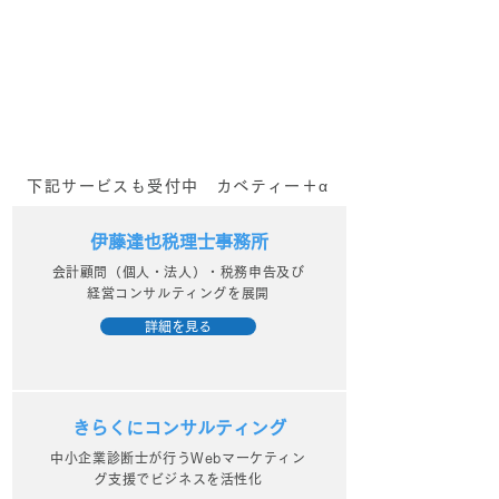
ごしがちな幸せに近づく
機を活かすため
1000のリスト
ニックスシリー
下記サービスも受付中 カベティー＋α
伊藤達也税理士事務所
会計顧問（個人・法人）・税務申告及び
経営コンサルティングを展開
詳細を見る
きらくにコンサルティング
中小企業診断士が行うWebマーケティン
グ支援でビジネスを活性化