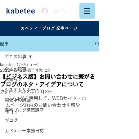
ログイン
カベティーブログ 記事ページ
記事
全ての記事
kabetee（カベティー）
全ての記事
2022年5月2日
読了時間: 2分
【ビジネス版】お問い合わせに繋がる
お知らせ
ブログのネタ・アイデアについて
システムサポート
更新日：
2022年11月2日
『
ブログを活用して
、WEBサイト・ホー
開催中の講座
ムページ経由のお問い合わせを増や
集客ブログ構築講座
す！』
ブログ
カベティー業務日誌