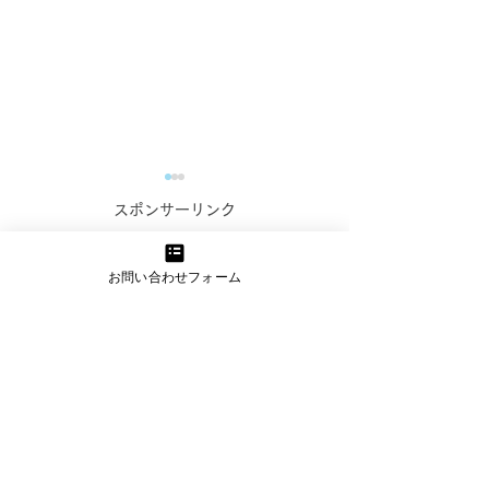
コンテンツ作成お悩み相
スポンサーリンク
談室のご案内【オンライ
お問い合わせフォーム
ン無料相談実施中！】
WEBマーケティングでの発
信に課題を感じている事業者
_kabetee（カベティー）
様へ 伴走型のWEBマーケテ
今日(2024/1/
ィング支援を行っている
kabetee（カベティー） で
日誌：申し込み
す。 日頃より企業様・事業
うれしい！_kab
者様のマーケティング活動を
サポートさせていただいてお
ベティー）