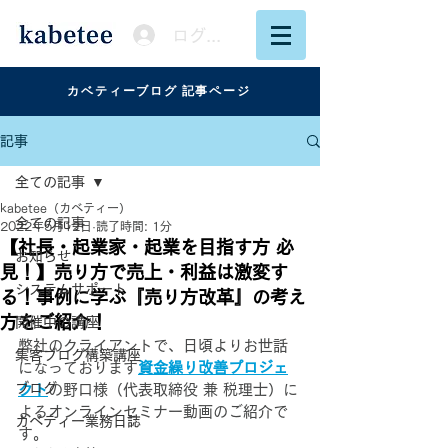
ログイン
カベティーブログ 記事ページ
記事
全ての記事
kabetee（カベティー）
全ての記事
2022年5月12日
読了時間: 1分
【社長・起業家・起業を目指す方 必
お知らせ
見！】売り方で売上・利益は激変す
システムサポート
る！事例に学ぶ『売り方改革』の考え
方をご紹介！
開催中の講座
弊社のクライアントで、日頃よりお世話
集客ブログ構築講座
になっております
資金繰り改善プロジェ
ブログ
クト
の野口様（代表取締役 兼 税理士）に
よるオンラインセミナー動画のご紹介で
カベティー業務日誌
す。