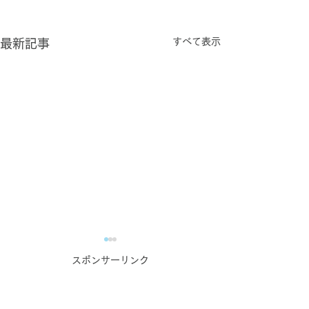
すべて表示
最新記事
コンテンツ作成お悩み相
スポンサーリンク
談室のご案内【オンライ
ン無料相談実施中！】