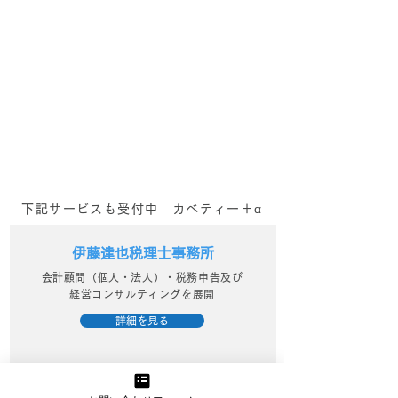
WEBマーケティングでの発
信に課題を感じている事業者
_kabetee（カベティー）
様へ 伴走型のWEBマーケテ
今日(2024/1/
ィング支援を行っている
kabetee（カベティー） で
日誌：申し込み
す。 日頃より企業様・事業
うれしい！_kab
者様のマーケティング活動を
サポートさせていただいてお
ベティー）
ります。...
下記サービスも受付中 カベティー＋α
伊藤達也税理士事務所
会計顧問（個人・法人）・税務申告及び
経営コンサルティングを展開
詳細を見る