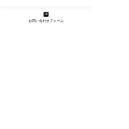
か？」という視点ばかりに偏
は、サービスやブ
ってしまうことがあります。
するこだわりがと
下記サービスも受付中 カベティー＋α
もちろん、仕事...
「どう見せるか...
お問い合わせフォーム
伊藤達也税理士事務所
会計顧問（個人・法人）・税務申告及び
経営コンサルティングを展開
詳細を見る
きらくにコンサルティング
中小企業診断士が行うWebマーケティン
グ支援でビジネスを活性化
詳細を見る
資金繰り改善プロジェクト