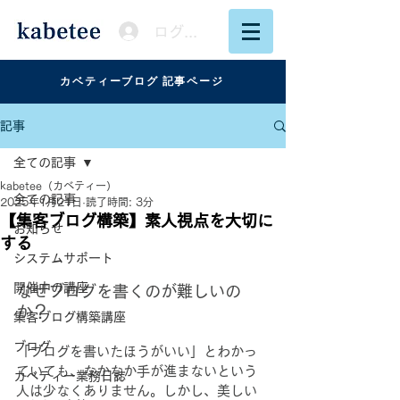
ログイン
カベティーブログ 記事ページ
記事
全ての記事
kabetee（カベティー）
全ての記事
2025年1月21日
読了時間: 3分
【集客ブログ構築】素人視点を大切に
お知らせ
する
システムサポート
開催中の講座
なぜブログを書くのが難しいの
か？
集客ブログ構築講座
ブログ
「ブログを書いたほうがいい」とわかっ
ていても、なかなか手が進まないという
カベティー業務日誌
人は少なくありません。しかし、美しい