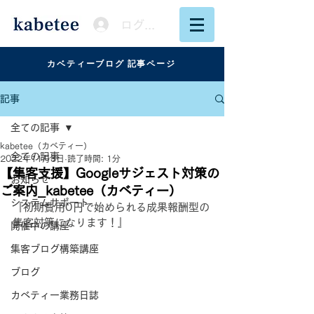
ログイン
カベティーブログ 記事ページ
記事
全ての記事
kabetee（カベティー）
全ての記事
2022年11月3日
読了時間: 1分
【集客支援】Googleサジェスト対策の
お知らせ
ご案内_kabetee（カベティー）
システムサポート
『初期費用0円で始められる成果報酬型の
集客対策になります！』
開催中の講座
集客ブログ構築講座
ブログ
カベティー業務日誌