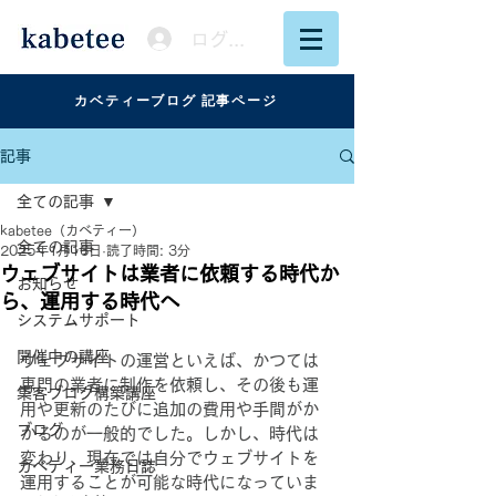
ログイン
カベティーブログ 記事ページ
記事
全ての記事
kabetee（カベティー）
全ての記事
2025年1月16日
読了時間: 3分
ウェブサイトは業者に依頼する時代か
お知らせ
ら、運用する時代へ
システムサポート
開催中の講座
ウェブサイトの運営といえば、かつては
専門の業者に制作を依頼し、その後も運
集客ブログ構築講座
用や更新のたびに追加の費用や手間がか
ブログ
かるのが一般的でした。しかし、時代は
変わり、現在では自分でウェブサイトを
カベティー業務日誌
運用することが可能な時代になっていま