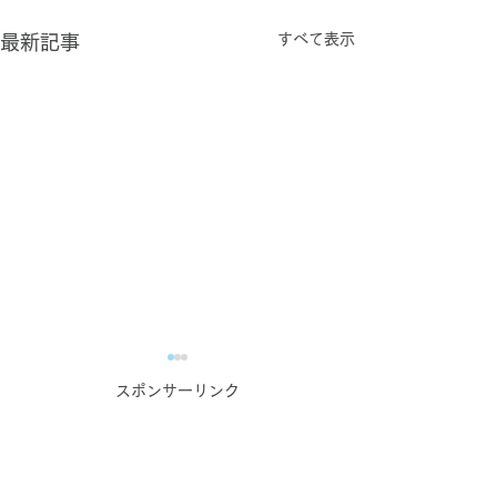
すべて表示
最新記事
ウェブサイト制作の本質
「まずはシンプ
スポンサーリンク
は「接触」から始まる
璧を目指すより
る”ことの大切
～仏具回収サービス業者様へ
私たちは日々、さ