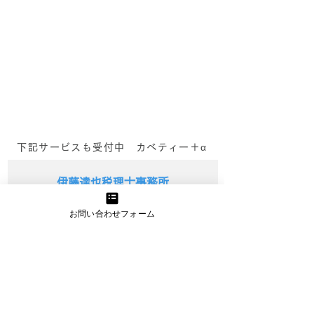
のアドバイス事例を交えて～
業や個人のお客さ
私たちはウェブサイト制作の
ブサイト制作のご
プロとして、お客様にとって
だいています。先
最適なサイトをつくることを
らお付き合いのあ
日々追求しています。 しか
まからも、ウェブ
し、ふとした瞬間に「どうや
しく作りたいとい
ってこのサイトを受注する
受けました。 こ
か？」という視点ばかりに偏
は、サービスやブ
ってしまうことがあります。
するこだわりがと
下記サービスも受付中 カベティー＋α
もちろん、仕事...
「どう見せるか...
伊藤達也税理士事務所
会計顧問（個人・法人）・税務申告及び
お問い合わせフォーム
経営コンサルティングを展開
詳細を見る
きらくにコンサルティング