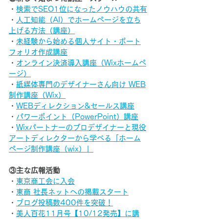
・
検索でSEO1位になったノウハウの共有
・
人工知能（AI）でホームページを立ち
上げる方法（講座）
・
未経験から始める個人サイト・ポート
フォリオ作成講座
・
オンライン決済導入講座（Wixホームペ
ージ）
・
紙媒体専門のデザイナーさん向け WEB
制作講座（Wix）
・
WEBディレクション&セールス講座
・
パワーポイント（PowerPoint）講座
・
Wixパートナーのプロデザイナーと現役
アートディレクターから学べる「ホーム
ページ制作講座（wix）」
③主な広報活動
・
東京商工会に入会
・
東商 社長ネットへの掲載スタート
・
ブログ投稿数400件を突破！
・
美人百花11月号【10/12発売】に講