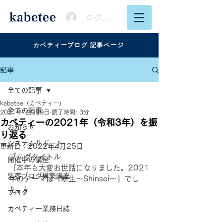
ログイン
カベティーブログ 記事ページ
記事
全ての記事
kabetee（カベティー）
全ての記事
2021年12月29日
読了時間: 3分
カベティーの2021年（令和3年）を振
お知らせ
り返る
システムサポート
更新日：
2022年4月25日
ブログタイトル
開催中の講座
『本年も大変お世話になりました。2021
集客ブログ構築講座
年のテーマは「新生〜Shinsei〜」でし
た。』
ブログ
カベティー業務日誌