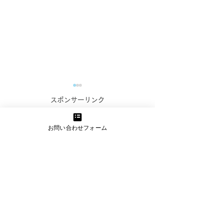
コンテンツ作成お悩み相
スポンサーリンク
談室のご案内【オンライ
お問い合わせフォーム
ン無料相談実施中！】
WEBマーケティングでの発
信に課題を感じている事業者
_kabetee（カベティー）
様へ 伴走型のWEBマーケテ
今日(2024/1/
ィング支援を行っている
kabetee（カベティー） で
日誌：申し込み
す。 日頃より企業様・事業
うれしい！_kab
者様のマーケティング活動を
サポートさせていただいてお