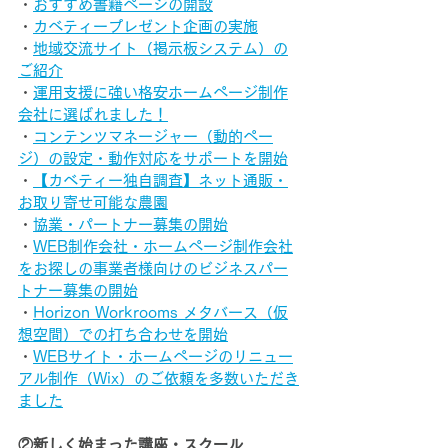
・
おすすめ書籍ページの開設
・
カベティープレゼント企画の実施
・
地域交流サイト（掲示板システム）の
ご紹介
・
運用支援に強い格安ホームページ制作
会社に選ばれました！
・
コンテンツマネージャー（動的ペー
ジ）の設定・動作対応をサポートを開始
・
【カベティー独自調査】ネット通販・
お取り寄せ可能な農園
・
協業・パートナー募集の開始
・
WEB制作会社・ホームページ制作会社
をお探しの事業者様向けのビジネスパー
トナー募集の開始
・
Horizon Workrooms メタバース（仮
想空間）での打ち合わせを開始
・
WEBサイト・ホームページのリニュー
アル制作（Wix）のご依頼を多数いただき
ました
②新しく始まった講座・スクール