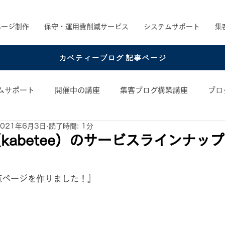
ページ制作
保守・運用費削減サービス
システムサポート
集
カベティーブログ 記事ページ
ムサポート
開催中の講座
集客ブログ構築講座
ブロ
2021年6月3日
読了時間: 1分
め書籍
お役立ちコンテンツ
コンテンツアイデア
kabetee）のサービスラインナップ
日
覧ページを作りました！』