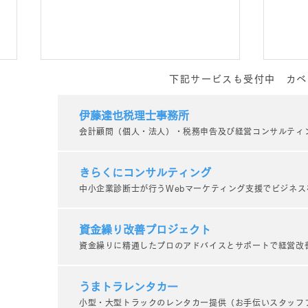
下記サービスも受付中 カベ
コンテンツ作成お悩み相談室
のご案内【オンライン無料相
伊藤達也税理士事務所
会計顧問（個人・法人）・税務申告及び経営コンサルティ
談実施中！】_kabetee（カ
WEBマーケティングでの発信に
課題を感じている事業者様へ 伴
ベティー）
きらくにコンサルティング
走型のWEBマーケティング支援
中小企業診断士が行うWebマーケティング支援でビジネス
を行っている kabetee（カベテ
今日
ィー） です。 日頃より企業様・
誌：
事業者様のマーケティング活動を
資金繰り改善プロジェクト
サポートさせていただいておりま
資金繰りに精通したプロのアドバイスとサポートで経営改
い！
す。...
ー）
うまトラレンタカー
小型・大型トラックのレンタカー提供（お手伝いスタッフ