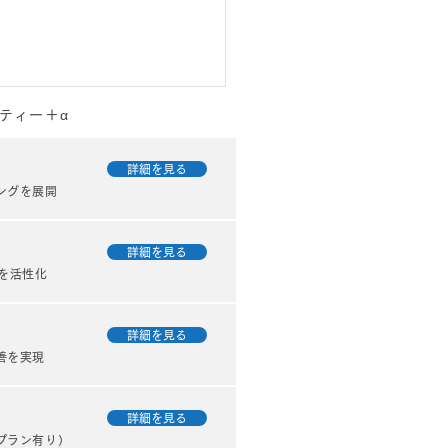
ティー＋α
詳細を見る
ングを展開
詳細を見る
を活性化
(2024/1/19)の業務日
申し込みがあるとうれし
詳細を見る
善を実現
_kabetee（カベティ
詳細を見る
プラン有り）