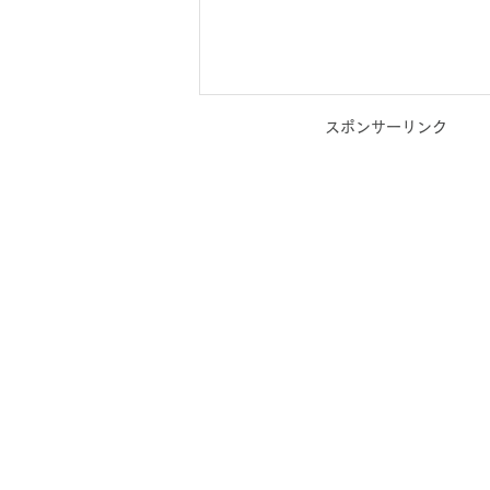
スポンサーリンク
【受付中】WEBマーケティン
グ支援サービス
_kabetee（カベティー）
コンテンツ発信を加速し、ビジネ
ス成長をサポート kabetee（カ
ベティー）は、事業者様のブログ
やSNS（Instagram・
YouTube）の運用をサポート
し、効果的なWEBマーケティン
グ支援を提供しています。 ビジ
ネスの成功には、継続的な情報発
信が不可欠です。...