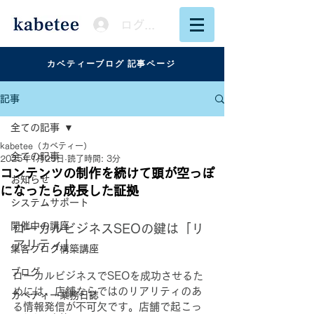
ログイン
カベティーブログ 記事ページ
記事
全ての記事
kabetee（カベティー）
全ての記事
2025年1月25日
読了時間: 3分
コンテンツの制作を続けて頭が空っぽ
お知らせ
になったら成長した証拠
システムサポート
開催中の講座
ローカルビジネスSEOの鍵は「リ
アリティ」
集客ブログ構築講座
ブログ
ローカルビジネスでSEOを成功させるた
めには、店舗ならではのリアリティのあ
カベティー業務日誌
る情報発信が不可欠です。店舗で起こっ