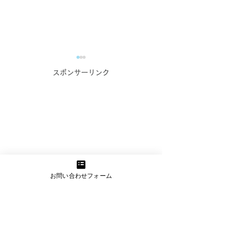
ウェブサイト制作の本質
「まずはシンプ
スポンサーリンク
は「接触」から始まる
璧を目指すより
る”ことの大切
～仏具回収サービス業者様へ
私たちは日々、さ
のアドバイス事例を交えて～
業や個人のお客さ
私たちはウェブサイト制作の
ブサイト制作のご
プロとして、お客様にとって
だいています。先
最適なサイトをつくることを
らお付き合いのあ
日々追求しています。 しか
まからも、ウェブ
お問い合わせフォーム
し、ふとした瞬間に「どうや
しく作りたいとい
ってこのサイトを受注する
受けました。 こ
か？」という視点ばかりに偏
は、サービスやブ
ってしまうことがあります。
するこだわりがと