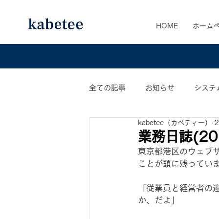
HOME
ホーム
全ての記事
お知らせ
システ
kabetee（カベティー）
カベティー業務日誌
おすす
業務日誌(20
東京都港区のウェブ
ことが頭に残ってい
「従業員と経営者の
か、だよ」