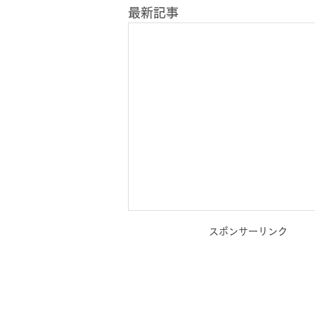
最新記事
スポンサーリンク
コンテンツ作成お悩み相談室
のご案内【オンライン無料相
談実施中！】_kabetee（カ
WEBマーケティングでの発信に
課題を感じている事業者様へ 伴