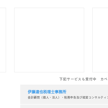
下記サービスも受付中 カベ
今日の仕事(デザイナーさん
SE
顔合わせなど)
した
伊藤達也税理士事務所
会計顧問（個人・法人）・税務申告及び経営コンサルティ
東京都のウェブサイト制作会社カ
今日
ベティーです。 今日のお仕事に
サイ