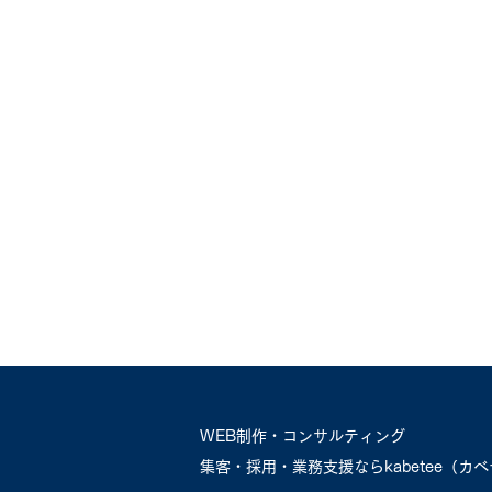
ベティー）
走型のWEBマーケティング支援
を行っている kabetee（カベテ
ィー） です。 日頃より企業様・
事業者様のマーケティング活動を
サポートさせていただいておりま
す。...
WEB制作・コンサルティング
​集客・採用・業務支援ならkabetee（カ