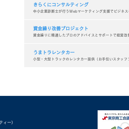
きらくにコンサルティング
ついてまた振り返ります。 新し
ひさ
中小企業診断士が行うWebマーケティング支援でビジネス
いデザイナーさんと顔合わせ 今
いた
日はまず新しいウェブサイトデザ
と思
イナーの方とオンラインで顔合わ
かに
資金繰り改善プロジェクト
せしました。すでに顔合わせする
多岐
資金繰りに精通したプロのアドバイスとサポートで経営改
前から一件、当社が受注した案件
につ
のデザイナーとして既に活躍して
サイ
うまトラレンタカー
いた...
小型・大型トラックのレンタカー提供（お手伝いスタッフ
ベティー）