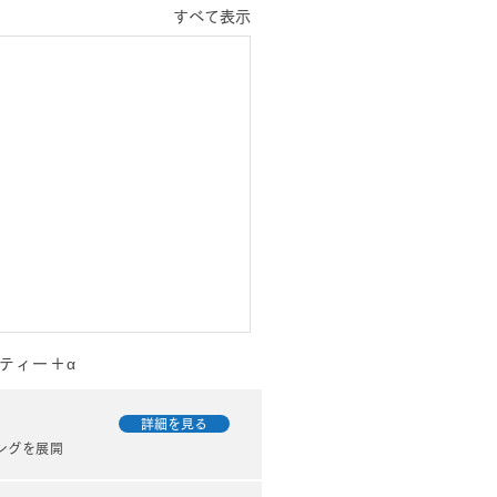
すべて表示
ティー＋α
Oのご相談がおおい１日で
詳細を見る
ングを展開
は、東京都港区にあるウェブ
ト制作会社カベティーです。