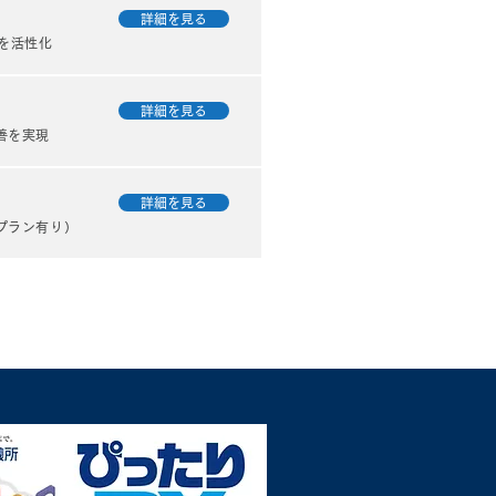
詳細を見る
しぶりに、今日お客様として
を活性化
お仕事についてお話ししたい
います。日々の業務はこのほ
も請求書・見積書の製作など
詳細を見る
にわたりますが、お客様の話
善を実現
いて書いてみます。 ウェブ
トが非表示になってしまう...
詳細を見る
プラン有り）