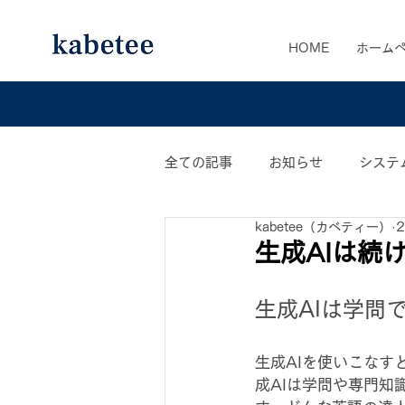
HOME
ホーム
全ての記事
お知らせ
システ
kabetee（カベティー）
カベティー業務日誌
おすす
生成AIは続
生成AIは学問
生成AIを使いこな
成AIは学問や専門