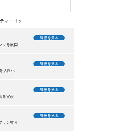
ティー＋α
ずはシンプルに」完璧を
すより“形にする”ことの
詳細を見る
ングを展開
さ
ちは日々、さまざまな企業や
のお客さまからウェブサイト
詳細を見る
のご相談をいただいていま
を活性化
先日、以前からお付き合いの
たお客さまからも、ウェブサ
を新しく作りたいというご相
詳細を見る
受けました。 このお客さま
善を実現
サービスやブランドに対する
わりがとても強く、「どう見
詳細を見る
...
プラン有り）