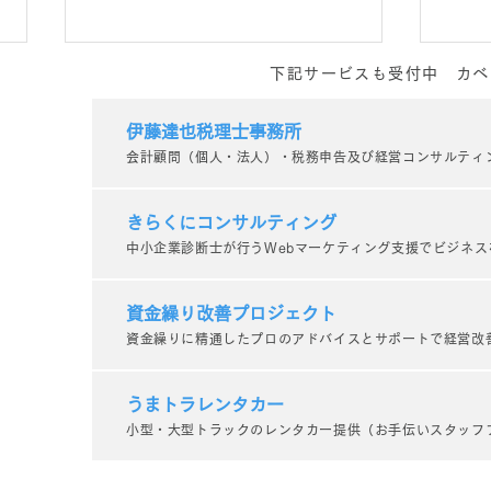
下記サービスも受付中 カベ
ウェブサイト制作の本質は
「ま
「接触」から始まる
目指
伊藤達也税理士事務所
会計顧問（個人・法人）・税務申告及び経営コンサルティ
大切
～仏具回収サービス業者様へのア
私た
ドバイス事例を交えて～ 私たち
個人
きらくにコンサルティング
はウェブサイト制作のプロとし
制作
中小企業診断士が行うWebマーケティング支援でビジネス
て、お客様にとって最適なサイト
す。
をつくることを日々追求していま
あっ
す。 しかし、ふとした瞬間に
イト
資金繰り改善プロジェクト
「どうやってこのサイトを受注す
談を
資金繰りに精通したプロのアドバイスとサポートで経営改
るか？」という視点ばかりに偏っ
は、
てしまうことがあります。もちろ
こだ
うまトラレンタカー
ん、仕事...
せるか
小型・大型トラックのレンタカー提供（お手伝いスタッフ