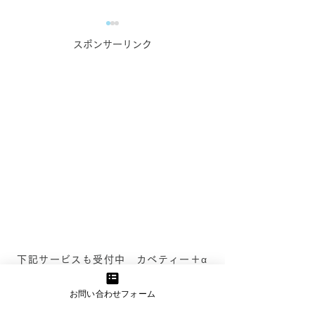
ウェブサイト制作の本質
「まずはシンプ
スポンサーリンク
は「接触」から始まる
璧を目指すより
る”ことの大切
～仏具回収サービス業者様へ
私たちは日々、さ
のアドバイス事例を交えて～
業や個人のお客さ
私たちはウェブサイト制作の
ブサイト制作のご
プロとして、お客様にとって
だいています。先
最適なサイトをつくることを
らお付き合いのあ
日々追求しています。 しか
まからも、ウェブ
し、ふとした瞬間に「どうや
しく作りたいとい
ってこのサイトを受注する
受けました。 こ
か？」という視点ばかりに偏
は、サービスやブ
ってしまうことがあります。
するこだわりがと
下記サービスも受付中 カベティー＋α
もちろん、仕事...
「どう見せるか...
お問い合わせフォーム
伊藤達也税理士事務所
会計顧問（個人・法人）・税務申告及び