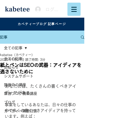
ログイン
カベティーブログ 記事ページ
記事
全ての記事
kabetee（カベティー）
全ての記事
2025年1月21日
読了時間: 3分
紙とペンはSEOの武器：アイディアを
お知らせ
逃さないために
システムサポート
開催中の講座
あなたには、たくさんの書くべきアイ
ディアがある
集客ブログ構築講座
ブログ
事業をしているあなたは、日々の仕事の
中で多くの書くべきアイディアを持って
カベティー業務日誌
います。例えば：