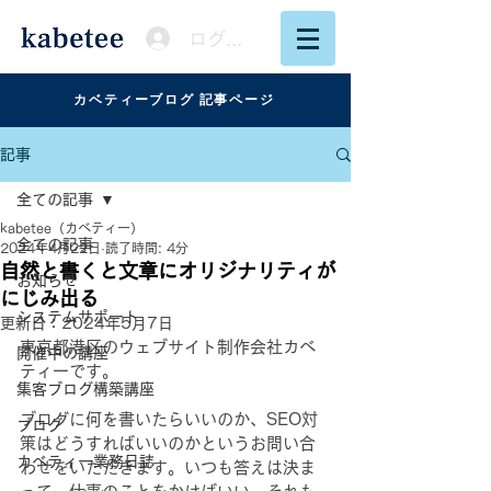
ログイン
カベティーブログ 記事ページ
記事
全ての記事
kabetee（カベティー）
全ての記事
2024年4月22日
読了時間: 4分
自然と書くと文章にオリジナリティが
お知らせ
にじみ出る
システムサポート
更新日：
2024年5月7日
東京都港区のウェブサイト制作会社カベ
開催中の講座
ティーです。
集客ブログ構築講座
ブログに何を書いたらいいのか、SEO対
ブログ
策はどうすればいいのかというお問い合
カベティー業務日誌
わせをいただきます。いつも答えは決ま