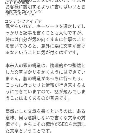
って、仕事のことをかけばいい、それも
おすすめ書籍
お客様に説明するように書けばいいとお
お役立ちコンテンツ
話しています。
コンテンツアイデア
気合をいれて、キーワードを選定してし
っかりと記事を書くことも大切ですが、
時には自分が気の向くままに仕事のこと
を書いてみると、意外に楽に文章が書け
るなということに気が付くはずです。
本来人の頭の構造は、論理的かつ整然と
した文章ばかりをかくようにはできてい
ません。脳の構造があっちに行ったり、
こっちに行ったりと情報が行き来するよ
うにできていますので、話が飛んでしま
うことはよくあるのが普通です。
整然とした文章を書くというのは、ある
意味、何も意識しないで書くな文章の対
極です。さらにその極地がSEOを意識し
た文章ということです。