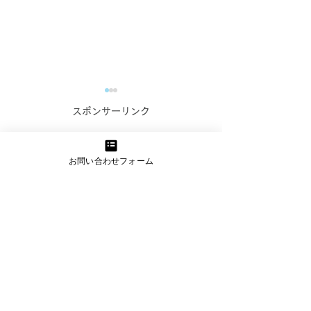
ウェブサイト制作の本質
「まずはシンプ
スポンサーリンク
は「接触」から始まる
璧を目指すより
る”ことの大切
お問い合わせフォーム
～仏具回収サービス業者様へ
私たちは日々、さ
のアドバイス事例を交えて～
業や個人のお客さ
私たちはウェブサイト制作の
ブサイト制作のご
プロとして、お客様にとって
だいています。先
最適なサイトをつくることを
らお付き合いのあ
日々追求しています。 しか
まからも、ウェブ
し、ふとした瞬間に「どうや
しく作りたいとい
ってこのサイトを受注する
受けました。 こ
か？」という視点ばかりに偏
は、サービスやブ