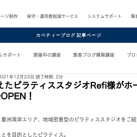
ページ制作
保守・運用費削減サービス
システムサポート
集
カベティーブログ 記事ページ
ムサポート
開催中の講座
集客ブログ構築講座
ブロ
2021年12月23日
読了時間: 2分
め書籍
お役立ちコンテンツ
コンテンツアイデア
えたピラティススタジオRefi様がホ
OPEN！
日
・豊洲湾岸エリア、地域密着型のピラティススタジオをご紹
ことを目的としたピラティス。