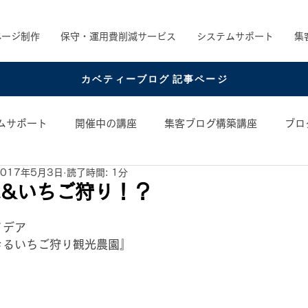
ページ制作
保守・運用費削減サービス
システムサポート
集
カベティーブログ 記事ページ
ムサポート
開催中の講座
集客ブログ構築講座
ブロ
2017年5月3日
読了時間: 1分
め書籍
お役立ちコンテンツ
コンテンツアイデア
&いちご狩り！？
日
イデア
きるいちご狩り観光農園』