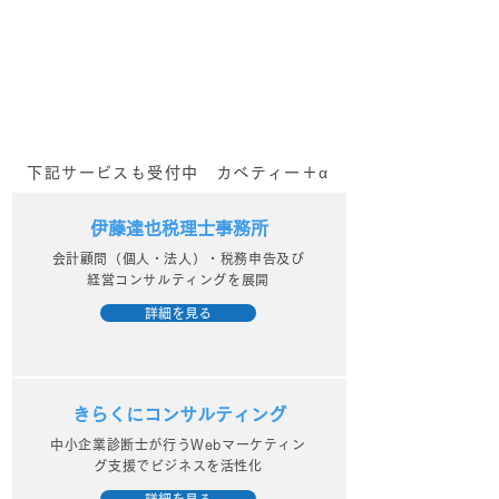
会！？
番組！？
下記サービスも受付中 カベティー＋α
伊藤達也税理士事務所
会計顧問（個人・法人）・税務申告及び
経営コンサルティングを展開
詳細を見る
きらくにコンサルティング
中小企業診断士が行うWebマーケティン
グ支援でビジネスを活性化