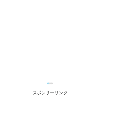
スポンサーリンク
業務で培った力の自慢大
蔵元・酒造主催