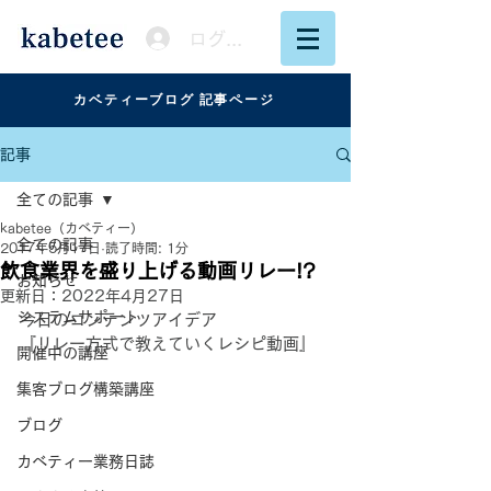
ログイン
カベティーブログ 記事ページ
記事
全ての記事
kabetee（カベティー）
全ての記事
2017年5月17日
読了時間: 1分
飲食業界を盛り上げる動画リレー!?
お知らせ
更新日：
2022年4月27日
システムサポート
今日のコンテンツアイデア
『リレー方式で教えていくレシピ動画』
開催中の講座
集客ブログ構築講座
ブログ
カベティー業務日誌