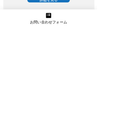
詳細を見る
お問い合わせフォーム
資金繰り改善プロジェクト
資金繰りに精通したプロのアドバイスと
サポートで経営改善を実現
詳細を見る
うまトラレンタカー
小型・大型トラックのレンタカー提供
（お手伝いスタッフプラン有り）
詳細を見る