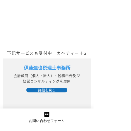
一歩踏み出す【キャリア
やめてみたら、
相談×カラーセラピー】_
る？？
個人コンサルティング
下記サービスも受付中 カベティー＋α
伊藤達也税理士事務所
会計顧問（個人・法人）・税務申告及び
経営コンサルティングを展開
詳細を見る
きらくにコンサルティング
お問い合わせフォーム
中小企業診断士が行うWebマーケティン
グ支援でビジネスを活性化