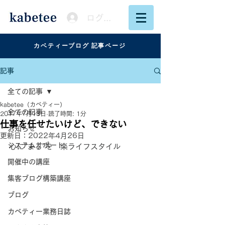
ログイン
カベティーブログ 記事ページ
記事
全ての記事
kabetee（カベティー）
全ての記事
2017年7月13日
読了時間: 1分
仕事を任せたいけど、できない
お知らせ
更新日：
2022年4月26日
システムサポート
心に"まる"を　楽ライフスタイル
開催中の講座
集客ブログ構築講座
ブログ
カベティー業務日誌