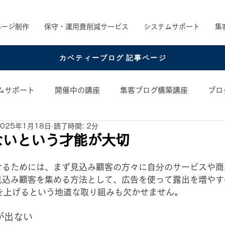
ページ制作
保守・運用費削減サービス
システムサポート
集
カベティーブログ 記事ページ
ムサポート
開催中の講座
集客ブログ構築講座
ブロ
2025年1月18日
読了時間: 2分
め書籍
お役立ちコンテンツ
コンテンツアイデア
ないという才能が大切
せるためには、まず見込み顧客の方々に自分のサービスや商
見込み顧客を集める方法として、広告を使って露出を増やす
を上げるという地道な取り組みも欠かせません。
が出ない