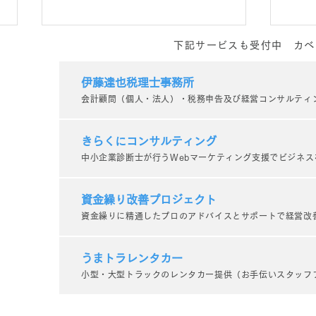
下記サービスも受付中 カベ
ウェブサイト制作の本質は
「ま
「接触」から始まる
目指
伊藤達也税理士事務所
会計顧問（個人・法人）・税務申告及び経営コンサルティ
大切
～仏具回収サービス業者様へのア
私た
ドバイス事例を交えて～ 私たち
個人
きらくにコンサルティング
はウェブサイト制作のプロとし
制作
中小企業診断士が行うWebマーケティング支援でビジネス
て、お客様にとって最適なサイト
す。
をつくることを日々追求していま
あっ
す。 しかし、ふとした瞬間に
イト
資金繰り改善プロジェクト
「どうやってこのサイトを受注す
談を
資金繰りに精通したプロのアドバイスとサポートで経営改
るか？」という視点ばかりに偏っ
は、
てしまうことがあります。もちろ
こだ
うまトラレンタカー
ん、仕事...
せるか
小型・大型トラックのレンタカー提供（お手伝いスタッフ