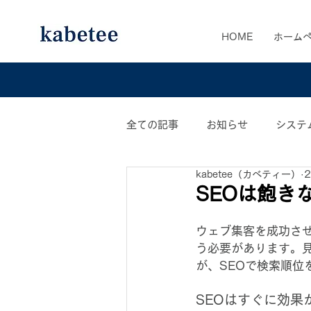
HOME
ホーム
全ての記事
お知らせ
システ
kabetee（カベティー）
カベティー業務日誌
おすす
SEOは飽き
ウェブ集客を成功さ
う必要があります。
が、SEOで検索順位
SEOはすぐに効果