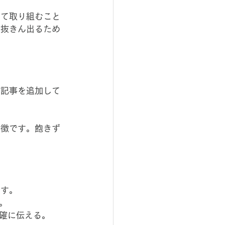
して取り組むこと
で抜きん出るため
い記事を追加して
特徴です。飽きず
です。
。
確に伝える。