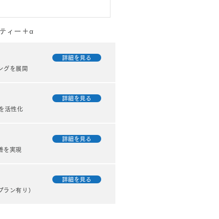
ティー＋α
ずはシンプルに」完璧を
すより“形にする”ことの
詳細を見る
ングを展開
さ
ちは日々、さまざまな企業や
のお客さまからウェブサイト
詳細を見る
のご相談をいただいていま
を活性化
先日、以前からお付き合いの
たお客さまからも、ウェブサ
を新しく作りたいというご相
詳細を見る
受けました。 このお客さま
善を実現
サービスやブランドに対する
わりがとても強く、「どう見
詳細を見る
...
プラン有り）