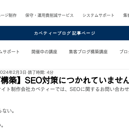
ページ制作
保守・運用費削減サービス
システムサポート
集
カベティーブログ 記事ページ
ムサポート
開催中の講座
集客ブログ構築講座
ブロ
2024年2月3日
読了時間: 4分
め書籍
お役立ちコンテンツ
コンテンツアイデア
構築】SEO対策につかれていませ
サイト制作会社カベティーでは、SEOに関するお問い合わ
らない。
い。