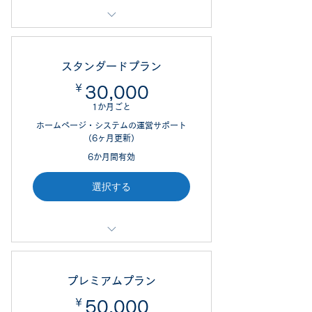
カベティー（kabetee）の運営コン
シェルジュサービスです。
スタンダードプラン
ツールサポート
￥
30,000￥
30,000
1か月ごと
Wix活用方法のアドバイス
ホームページ・システムの運営サポート
（6ヶ月更新）
6か月間有効
選択する
カベティー（kabetee）の運営コン
シェルジュサービスです。
プレミアムプラン
ツールサポート
￥
50,000￥
50,000