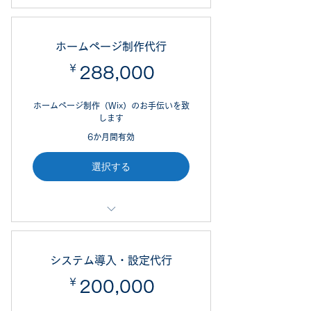
お仕事に関する話し相手のサービス
です（1回1.5時間）。
ホームページ制作代行
勤務先でのこと、副業や経営に関す
￥
288,000￥
288,000
ることなど伺います。
オンライン面談（Zoomやハングア
ホームページ制作（Wix）のお手伝いを致
ウト等）も可能です。
します
6か月間有効
選択する
制作ページ数７（PC・スマホ両方
対応）
システム導入・設定代行
新着記事・お問合せフォーム
￥
200,000￥
200,000
独自ドメイン