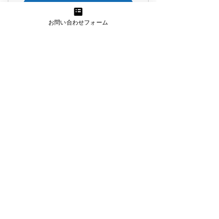
選択する
お問い合わせフォーム
講座3回＋テスト1回。
1回の講習時間1〜1.5時間。
WixホームページのSEO講座
￥
36,000￥
36,000
※講座内容を3回に分けて実施・フ
ォローします。（初回は対面、以降
オンライン面談可:ZOOMなどを利
WixでSEO1位になった取り組みをお伝え
用）
します
3か月間有効
※また、講習・テスト完了後、1ヶ
月間はスキルフォローいたします。
選択する
これからホームページの構築をお考
えの方