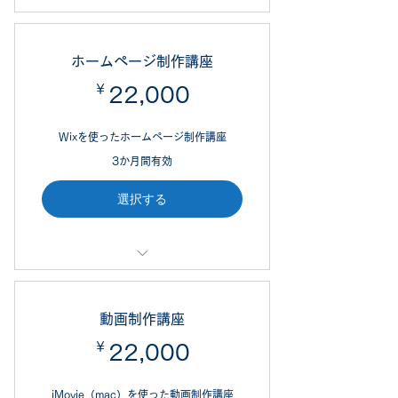
販売プラン（オンライン決済）のテ
スト用として決済できます。
ホームページ制作講座
ユーザー側の立場として、ご利用く
￥
22,000￥
22,000
ださい。
実際にクレジットカードで決済でき
Wixを使ったホームページ制作講座
ます。
3か月間有効
選択する
初心者・未経験者向けの講座です
（1回2時間）。
動画制作講座
マンツーマンor3名様まで同時対応
￥
22,000￥
22,000
可能です。
オンライン面談（Zoomやハングア
iMovie（mac）を使った動画制作講座