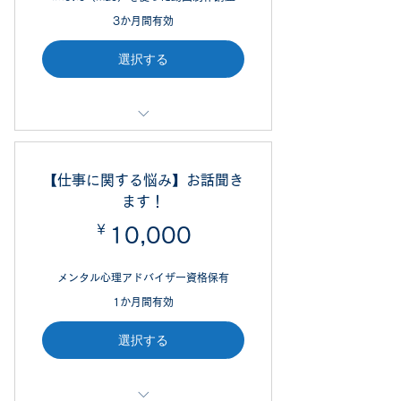
ウト等）も可能です。
3か月間有効
選択する
初心者・未経験者向けの講座です
（1回2時間）。
【仕事に関する悩み】お話聞き
マンツーマンor3名様まで同時対応
ます！
可能です。
￥
10,000￥
10,000
オンライン面談（Zoomやハングア
ウト等）も可能です。
メンタル心理アドバイザー資格保有
1か月間有効
選択する