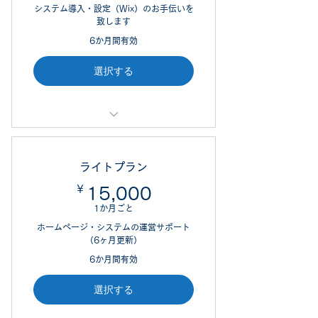
システム導入・設定（Wix）のお手伝いを
サイト構成・SEO設定
致します
6か月間有効
選択する
下記、いずれか１点
オンライン予約システム （Wixブッ
ライトプラン
キング）
￥
15,000￥
15,000
1か月ごと
オンライン決済システム （Wix有料
プラン）
ホームページ・システムの運営サポート
（6ヶ月更新）
ECサイト・ネット販売 ​（Wixスト
6か月間有効
ア）
選択する
会員制掲示板 （Wixフォーラム）