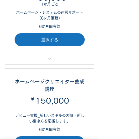
1か月ごと
Wix活用方法のアドバイス
ホームページ・システムの運営サポート
更新代行サービス
（6ヶ月更新）
6か月間有効
選択する
カベティー（kabetee）の運営コン
シェルジュサービスです。
ホームページクリエイター養成
ツールサポート
講座
￥
150,000￥
150,000
Wix活用方法のアドバイス
更新代行サービス
デビュー支援_新しいスキルの習得・新し
い働き方を応援します。
訪問コンサルティング
6か月間有効