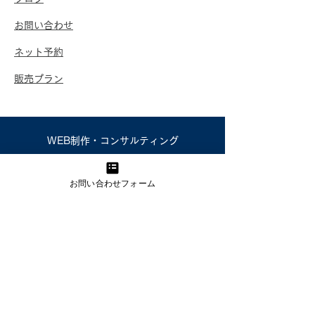
​お問い合わせ
​ネット予約
販売プラン
WEB制作・コンサルティング
​集客・採用・業務支援なら
kabetee（カベティー）
お問い合わせフォーム