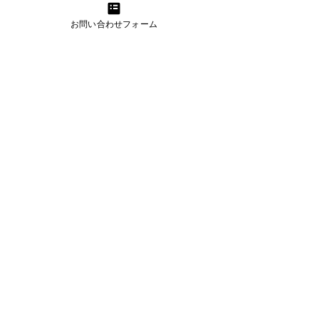
お問い合わせフォーム
資金繰り改善プロジェクト
資金繰りに精通したプロのアドバイスと
サポートで経営改善を実現
詳細を見る
うまトラレンタカー
小型・大型トラックのレンタカー提供
（お手伝いスタッフプラン有り）
詳細を見る
WEB制作・コンサルティング
​集客・採用・業務支援なら