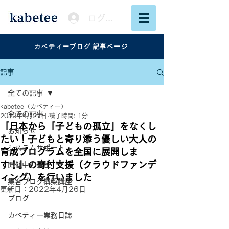
ログイン
カベティーブログ 記事ページ
記事
全ての記事
kabetee（カベティー）
全ての記事
2019年4月27日
読了時間: 1分
「日本から「子どもの孤立」をなくし
お知らせ
たい！子どもと寄り添う優しい大人の
システムサポート
育成プログラムを全国に展開しま
す！」の寄付支援（クラウドファンデ
開催中の講座
ィング）を行いました
集客ブログ構築講座
更新日：
2022年4月26日
ブログ
カベティー業務日誌