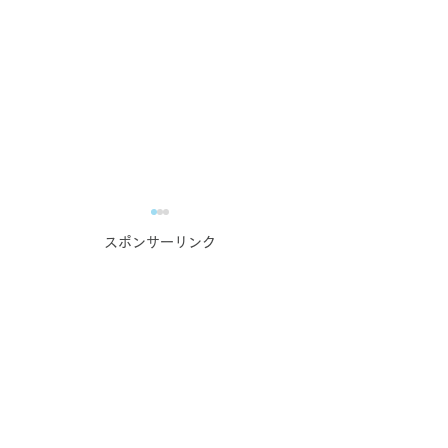
コンテンツ作成お悩み相
スポンサーリンク
談室のご案内【オンライ
ン無料相談実施中！】
WEBマーケティングでの発
信に課題を感じている事業者
_kabetee（カベティー）
様へ 伴走型のWEBマーケテ
今日(2024/1/
ィング支援を行っている
kabetee（カベティー） で
日誌：申し込み
す。 日頃より企業様・事業