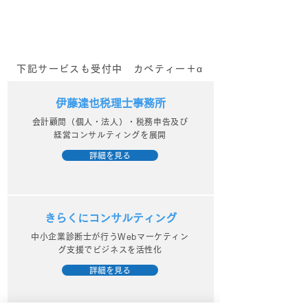
うれしい！_kab
者様のマーケティング活動を
サポートさせていただいてお
ベティー）
ります。...
下記サービスも受付中 カベティー＋α
伊藤達也税理士事務所
会計顧問（個人・法人）・税務申告及び
経営コンサルティングを展開
詳細を見る
きらくにコンサルティング
中小企業診断士が行うWebマーケティン
グ支援でビジネスを活性化
詳細を見る