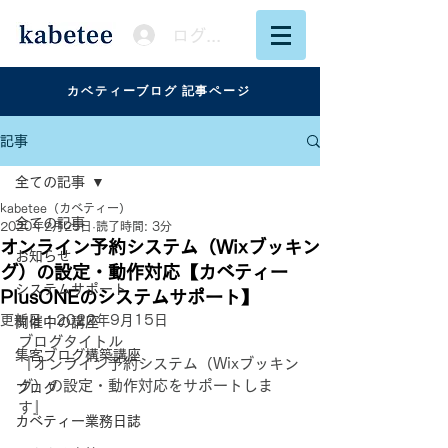
ログイン
カベティーブログ 記事ページ
記事
全ての記事
kabetee（カベティー）
全ての記事
2020年2月25日
読了時間: 3分
オンライン予約システム（Wixブッキン
お知らせ
グ）の設定・動作対応【カベティー
システムサポート
PlusONEのシステムサポート】
更新日：
2022年9月15日
開催中の講座
ブログタイトル
集客ブログ構築講座
『オンライン予約システム（Wixブッキン
グ）の設定・動作対応をサポートしま
ブログ
す』
カベティー業務日誌