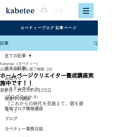
ログイン
カベティーブログ 記事ページ
記事
全ての記事
kabetee（カベティー）
全ての記事
2020年9月13日
読了時間: 2分
ホームページクリエイター養成講座実
お知らせ
施中です！！
システムサポート
更新日：
2023年4月23日
ブログタイトル
開催中の講座
『これからの時代を見据えて、個を磨
集客ブログ構築講座
く！』
ブログ
カベティー業務日誌