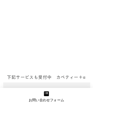
ン無料相談実施中！】
WEBマーケティングでの発
信に課題を感じている事業者
_kabetee（カベティー）
様へ 伴走型のWEBマーケテ
今日(2024/1/
ィング支援を行っている
kabetee（カベティー） で
日誌：申し込み
す。 日頃より企業様・事業
うれしい！_kab
者様のマーケティング活動を
サポートさせていただいてお
ベティー）
ります。...
下記サービスも受付中 カベティー＋α
伊藤達也税理士事務所
お問い合わせフォーム
会計顧問（個人・法人）・税務申告及び
経営コンサルティングを展開
詳細を見る