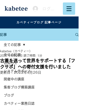
ログイン
カベティーブログ 記事ページ
記事
全ての記事
kabetee（カベティー）
全ての記事
2017年8月26日
読了時間: 1分
古着を送って世界をサポートする「フ
お知らせ
クサポ」への寄付支援を行いました
システムサポート
更新日：
2022年4月26日
開催中の講座
集客ブログ構築講座
ブログ
カベティー業務日誌