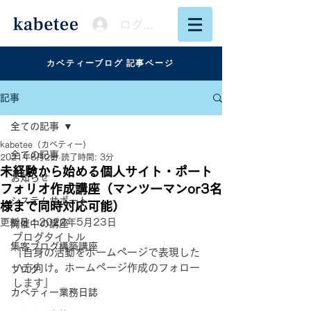
ログイン
カベティーブログ 記事ページ
記事
全ての記事
kabetee（カベティー）
全ての記事
2021年8月2日
読了時間: 3分
未経験から始める個人サイト・ポート
お知らせ
フォリオ作成講座（マンツーマンor3名
システムサポート
様まで同時対応可能）
更新日：
2022年5月23日
開催中の講座
ブログタイトル
集客ブログ構築講座
『自身の活動をホームページで表現した
い方向け。ホームページ作成のフォロー
ブログ
します』
カベティー業務日誌