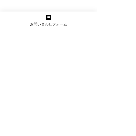
お問い合わせフォーム
コンテンツ作成お悩み相
スポンサーリンク
談室のご案内【オンライ
ン無料相談実施中！】
WEBマーケティングでの発
信に課題を感じている事業者
_kabetee（カベティー）
様へ 伴走型のWEBマーケテ
新年のご挨拶 2
ィング支援を行っている
kabetee（カベティー） で
（令和6年）
す。 日頃より企業様・事業
_kabetee（
者様のマーケティング活動を
サポートさせていただいてお
ります。...
下記サービスも受付中 カベティー＋α