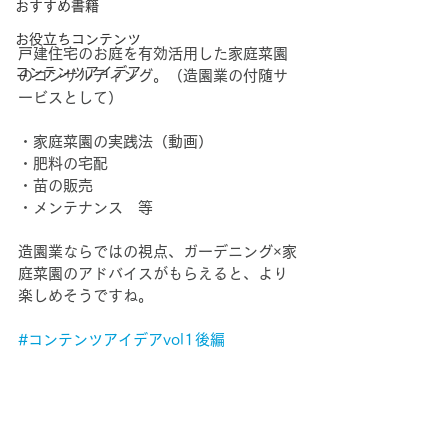
おすすめ書籍
お役立ちコンテンツ
戸建住宅のお庭を有効活用した家庭菜園
コンテンツアイデア
のコンサルティング。（造園業の付随サ
ービスとして）
・家庭菜園の実践法（動画）
・肥料の宅配
・苗の販売
・メンテナンス　等
造園業ならではの視点、ガーデニング×家
庭菜園のアドバイスがもらえると、より
楽しめそうですね。
#コンテンツアイデアvol1後編