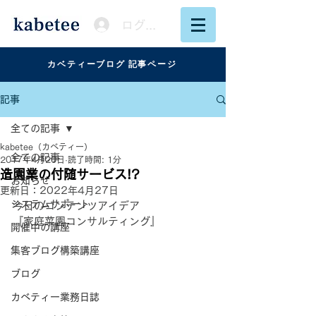
ログイン
カベティーブログ 記事ページ
記事
全ての記事
kabetee（カベティー）
全ての記事
2017年4月20日
読了時間: 1分
造園業の付随サービス!?
お知らせ
更新日：
2022年4月27日
システムサポート
今日のコンテンツアイデア
『家庭菜園コンサルティング』
開催中の講座
集客ブログ構築講座
ブログ
カベティー業務日誌