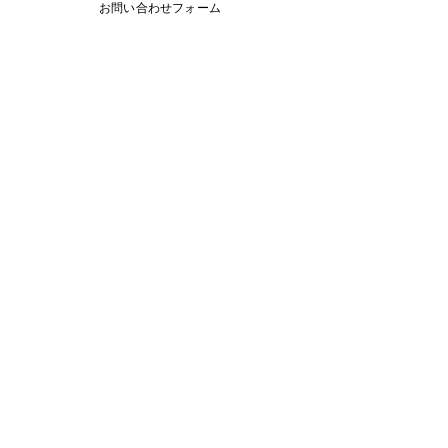
お問い合わせフォーム
資金繰りに精通したプロのアドバイスと
サポートで経営改善を実現
詳細を見る
うまトラレンタカー
小型・大型トラックのレンタカー提供
（お手伝いスタッフプラン有り）
詳細を見る
WEB制作・コンサルティング
​集客・採用・業務支援なら
kabetee（カベティー）