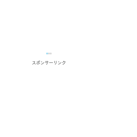
スポンサーリンク
業務で培った力の自慢大
蔵元・酒造主催
会！？
番組！？