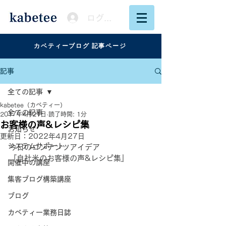
ログイン
カベティーブログ 記事ページ
記事
全ての記事
kabetee（カベティー）
全ての記事
2017年4月21日
読了時間: 1分
お客様の声&レシピ集
お知らせ
更新日：
2022年4月27日
システムサポート
今日のコンテンツアイデア
『自社米のお客様の声&レシピ集』
開催中の講座
集客ブログ構築講座
ブログ
カベティー業務日誌