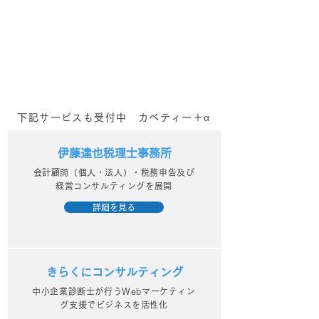
会！？
番組！？
下記サービスも受付中 カベティー＋α
伊藤達也税理士事務所
会計顧問（個人・法人）・税務申告及び
経営コンサルティングを展開
詳細を見る
きらくにコンサルティング
中小企業診断士が行うWebマーケティン
グ支援でビジネスを活性化