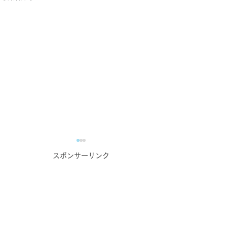
スポンサーリンク
業務で培った力の自慢大
蔵元・酒造主催