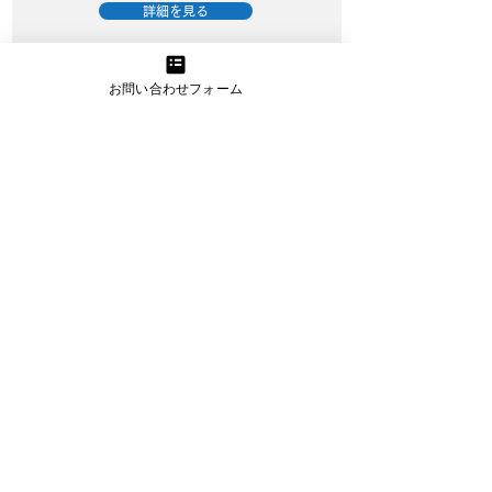
詳細を見る
お問い合わせフォーム
資金繰り改善プロジェクト
資金繰りに精通したプロのアドバイスと
サポートで経営改善を実現
詳細を見る
うまトラレンタカー
小型・大型トラックのレンタカー提供
（お手伝いスタッフプラン有り）
詳細を見る