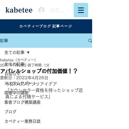
ログイン
カベティーブログ 記事ページ
記事
全ての記事
kabetee（カベティー）
全ての記事
2017年7月28日
読了時間: 1分
アパレルショップの付加価値！？
お知らせ
更新日：
2022年4月26日
システムサポート
今日のコンテンツアイデア
『カウンセラー資格を持ったショップ店
開催中の講座
員による付随サービス』
集客ブログ構築講座
ブログ
カベティー業務日誌