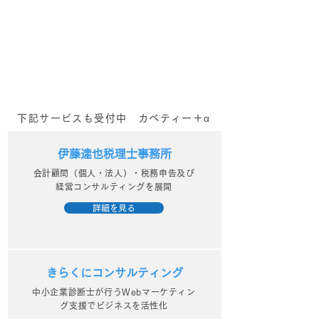
会！？
番組！？
下記サービスも受付中 カベティー＋α
伊藤達也税理士事務所
会計顧問（個人・法人）・税務申告及び
経営コンサルティングを展開
詳細を見る
きらくにコンサルティング
中小企業診断士が行うWebマーケティン
グ支援でビジネスを活性化