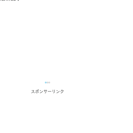
スポンサーリンク
業務で培った力の自慢大
蔵元・酒造主催