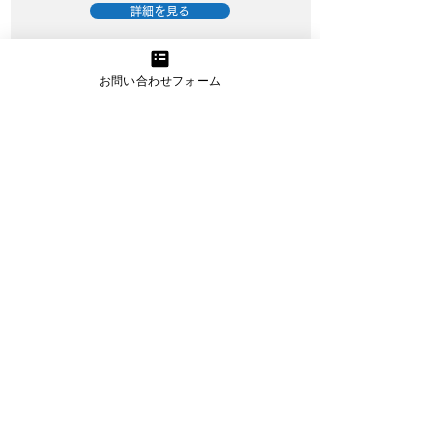
詳細を見る
お問い合わせフォーム
資金繰り改善プロジェクト
資金繰りに精通したプロのアドバイスと
サポートで経営改善を実現
詳細を見る
うまトラレンタカー
小型・大型トラックのレンタカー提供
（お手伝いスタッフプラン有り）
詳細を見る