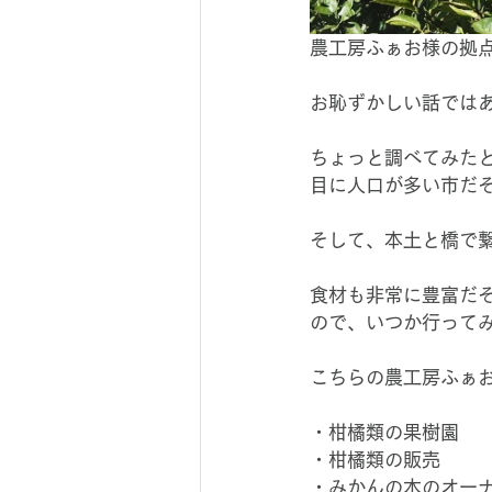
農工房ふぁお様の拠
お恥ずかしい話では
ちょっと調べてみた
目に人口が多い市だ
そして、本土と橋で
食材も非常に豊富だ
ので、いつか行って
こちらの農工房ふぁ
・柑橘類の果樹園
・柑橘類の販売
・みかんの木のオー