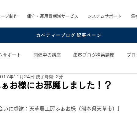
ページ制作
保守・運用費削減サービス
システムサポート
集
カベティーブログ 記事ページ
ムサポート
開催中の講座
集客ブログ構築講座
ブロ
2017年11月24日
読了時間: 2分
め書籍
お役立ちコンテンツ
コンテンツアイデア
ふぁお様にお邪魔しました！？
日
会いに感謝：天草農工房ふぁお様（熊本県天草市）』 