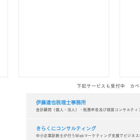
下記サービスも受付中 カベ
コンテンツ作成お悩み相談室
のご案内【オンライン無料相
伊藤達也税理士事務所
会計顧問（個人・法人）・税務申告及び経営コンサルティ
談実施中！】_kabetee（カ
WEBマーケティングでの発信に
課題を感じている事業者様へ 伴
ベティー）
きらくにコンサルティング
走型のWEBマーケティング支援
中小企業診断士が行うWebマーケティング支援でビジネス
を行っている kabetee（カベテ