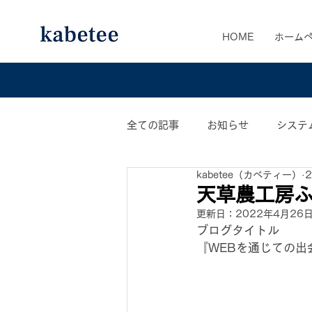
HOME
ホーム
全ての記事
お知らせ
システ
kabetee（カベティー）
カベティー業務日誌
おすす
天草農工房
更新日：
2022年4月26
ブログタイトル
『WEBを通じての出