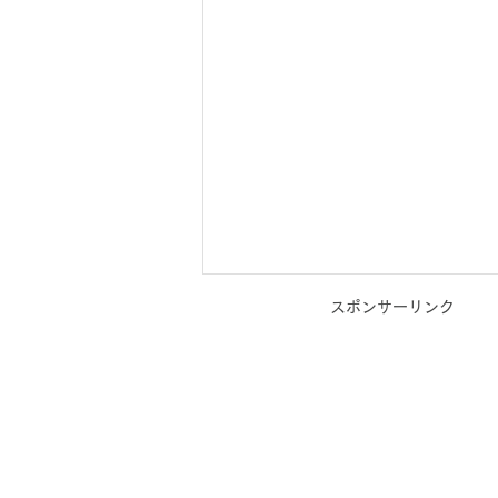
スポンサーリンク
【受付中】WEBマーケティン
グ支援サービス
_kabetee（カベティー）
コンテンツ発信を加速し、ビジネ
ス成長をサポート kabetee（カ
ベティー）は、事業者様のブログ
やSNS（Instagram・