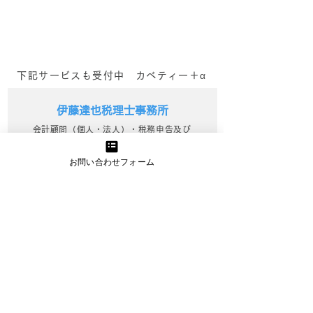
_kabetee（
者様のマーケティング活動を
サポートさせていただいてお
ります。...
下記サービスも受付中 カベティー＋α
伊藤達也税理士事務所
会計顧問（個人・法人）・税務申告及び
経営コンサルティングを展開
お問い合わせフォーム
詳細を見る
きらくにコンサルティング
中小企業診断士が行うWebマーケティン
グ支援でビジネスを活性化
詳細を見る