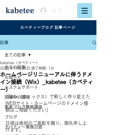
ログイン
カベティーブログ 記事ページ
記事
全ての記事
kabetee（カベティー）
全ての記事
2022年11月22日
読了時間: 1分
ホームページリニューアルに伴うドメ
お知らせ
イン接続（Wix）_kabetee（カベティ
システムサポート
ー）
『Wix（ウィックス）で新しく作り変えた
開催中の講座
WEBサイト・ホームページのドメイン接
集客ブログ構築講座
続はご相談ください』
ブログ
日頃は格別のご高配を賜り、御礼申し上
カベティー業務日誌
げます。