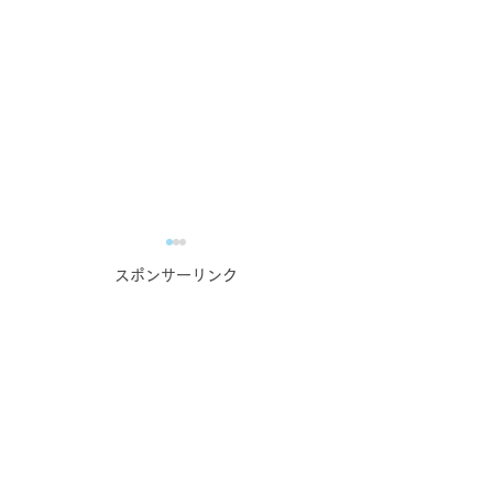
コンテンツ作成お悩み相
スポンサーリンク
談室のご案内【オンライ
ン無料相談実施中！】
WEBマーケティングでの発
信に課題を感じている事業者
_kabetee（カベティー）
様へ 伴走型のWEBマーケテ
新年のご挨拶 2
ィング支援を行っている
kabetee（カベティー） で
（令和6年）
す。 日頃より企業様・事業