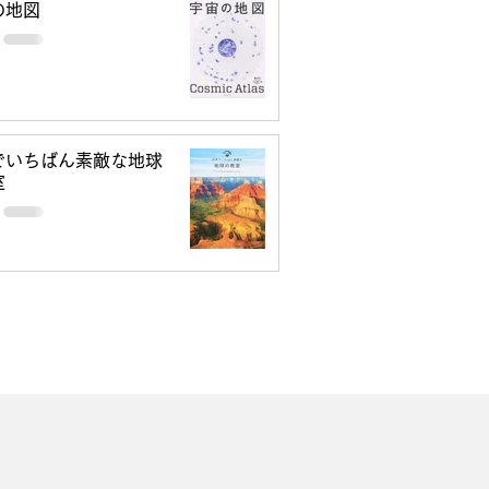
の地図
でいちばん素敵な地球
室