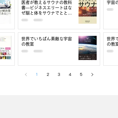
医者が教えるサウナの教科
宇宙
書―ビジネスエリートはな
ぜ脳と体をサウナでととの
えるのか？
世界でいちばん素敵な宇宙
世界
の教室
の教
1
2
3
4
5