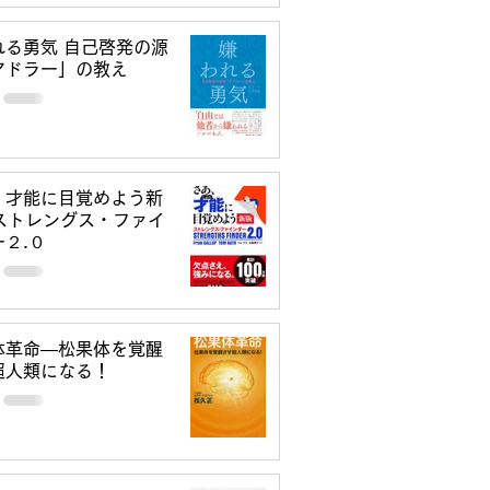
れる勇気 自己啓発の源
アドラー」の教え
、才能に目覚めよう新
 ストレングス・ファイ
２.０
体革命―松果体を覚醒
超人類になる！