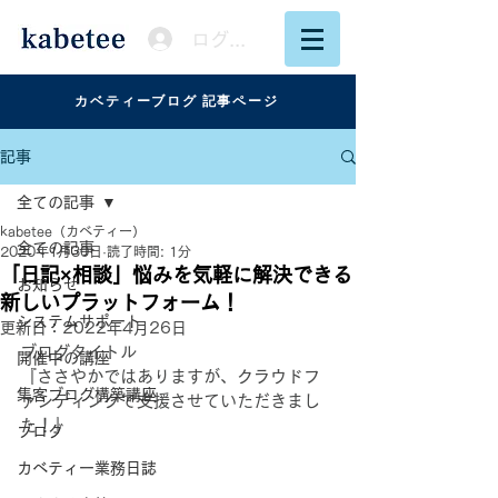
ログイン
カベティーブログ 記事ページ
記事
全ての記事
kabetee（カベティー）
全ての記事
2020年1月30日
読了時間: 1分
「日記×相談」悩みを気軽に解決できる
お知らせ
新しいプラットフォーム！
システムサポート
更新日：
2022年4月26日
ブログタイトル
開催中の講座
『ささやかではありますが、クラウドフ
集客ブログ構築講座
ァンディングで支援させていただきまし
た！』
ブログ
カベティー業務日誌