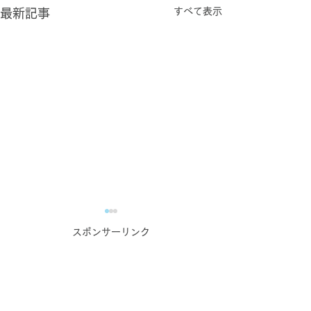
すべて表示
最新記事
コンテンツ作成お悩み相
スポンサーリンク
談室のご案内【オンライ
ン無料相談実施中！】
WEBマーケティングでの発
信に課題を感じている事業者
_kabetee（カベティー）