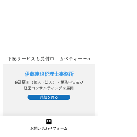
様へ 伴走型のWEBマーケテ
今日(2024/1/
ィング支援を行っている
kabetee（カベティー） で
日誌：申し込み
す。 日頃より企業様・事業
うれしい！_kab
者様のマーケティング活動を
サポートさせていただいてお
ベティー）
ります。...
下記サービスも受付中 カベティー＋α
伊藤達也税理士事務所
会計顧問（個人・法人）・税務申告及び
経営コンサルティングを展開
詳細を見る
きらくにコンサルティング
お問い合わせフォーム
中小企業診断士が行うWebマーケティン