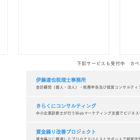
下記サービスも受付中 カベ
伊藤達也税理士事務所
会計顧問（個人・法人）・税務申告及び経営コンサルティ
きらくにコンサルティング
中小企業診断士が行うWebマーケティング支援でビジネス
誰でもできるけれど見過ごし
トラ
がちな幸せに近づく1000の
活か
資金繰り改善プロジェクト
資金繰りに精通したプロのアドバイスとサポートで経営改