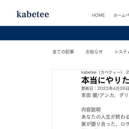
HOME
ホーム
全ての記事
お知らせ
システ
kabetee（カベティー）
カベティー業務日誌
おすす
本当にやり
更新日：
2022年4月26
本田 健/アンカ，ダ
内容説明
あなたの人生が終わる
家が語り合った、ロ