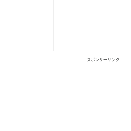
スポンサーリンク
心が元気になる美しい絶景と
勇気のことば