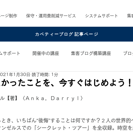
ページ制作
保守・運用費削減サービス
システムサポート
集
カベティーブログ 記事ページ
ムサポート
開催中の講座
集客ブログ構築講座
ブロ
2021年1月30日
読了時間: 1分
め書籍
お役立ちコンテンツ
コンテンツアイデア
たかったことを、今すぐはじめよう
日
リル【著】〈Ａｎｋａ，Ｄａｒｒｙｌ〉
とき、いちばん“後悔”することは何ですか？２人の世界的
サンゼルスでの「シークレット・ツアー」を全収録。時空を