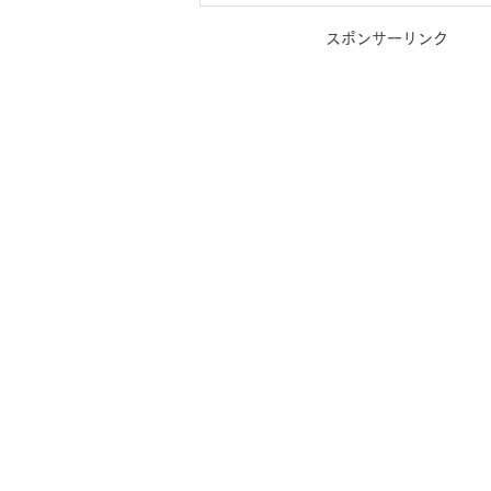
スポンサーリンク
【ビジネス版】お問い合わせ
に繋がるブログのネタ・アイ
デアについて