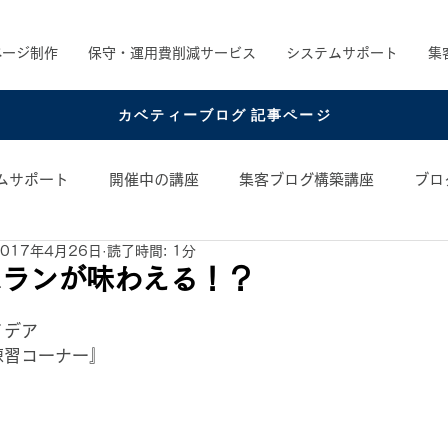
ページ制作
保守・運用費削減サービス
システムサポート
集
カベティーブログ 記事ページ
ムサポート
開催中の講座
集客ブログ構築講座
ブロ
2017年4月26日
読了時間: 1分
め書籍
お役立ちコンテンツ
コンテンツアイデア
ムランが味わえる！？
日
イデア
練習コーナー』