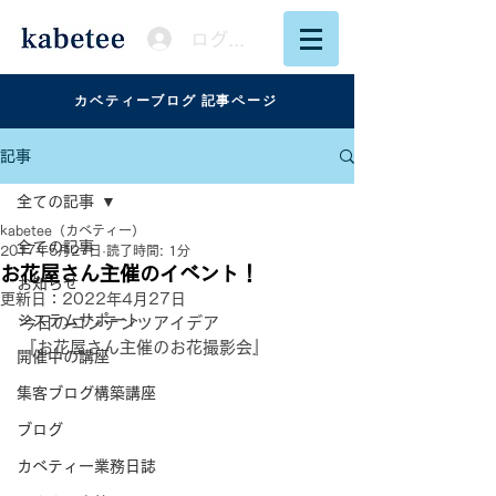
ログイン
カベティーブログ 記事ページ
記事
全ての記事
kabetee（カベティー）
全ての記事
2017年5月27日
読了時間: 1分
お花屋さん主催のイベント！
お知らせ
更新日：
2022年4月27日
システムサポート
今日のコンテンツアイデア
『お花屋さん主催のお花撮影会』
開催中の講座
集客ブログ構築講座
ブログ
カベティー業務日誌