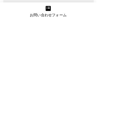
お問い合わせフォーム
資金繰り改善プロジェクト
資金繰りに精通したプロのアドバイスと
サポートで経営改善を実現
詳細を見る
うまトラレンタカー
小型・大型トラックのレンタカー提供
（お手伝いスタッフプラン有り）
詳細を見る
WEB制作・コンサルティング