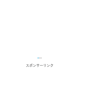
スポンサーリンク
業務で培った力の自慢大
蔵元・酒造主催
会！？
番組！？