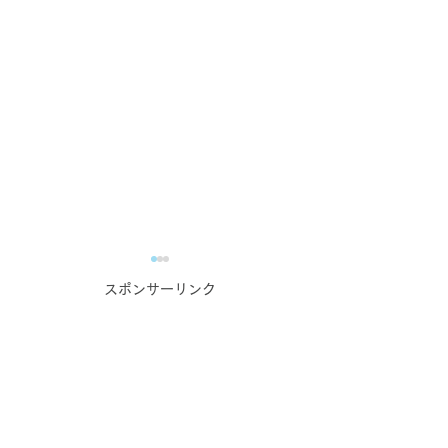
スポンサーリンク
業務で培った力の自慢大
蔵元・酒造主催