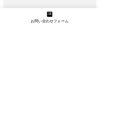
お問い合わせフォーム
資金繰り改善プロジェクト
資金繰りに精通したプロのアドバイスと
サポートで経営改善を実現
詳細を見る
うまトラレンタカー
小型・大型トラックのレンタカー提供
（お手伝いスタッフプラン有り）
詳細を見る