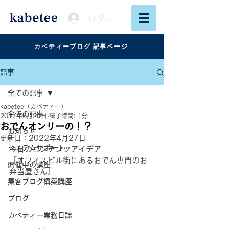
ログイン
カベティーブログ 記事ページ
記事
全ての記事
kabetee（カベティー）
全ての記事
2017年6月20日
読了時間: 1分
おでんオンリーの！？
お知らせ
更新日：
2022年4月27日
システムサポート
今日のコンテンツアイデア
『オフィスビル街にあるおでん専門のお
開催中の講座
弁当屋さん』
集客ブログ構築講座
ブログ
カベティー業務日誌