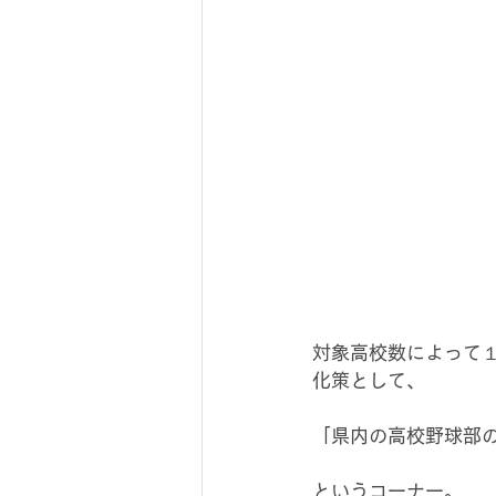
対象高校数によって
化策として、
「県内の高校野球部
というコーナー。