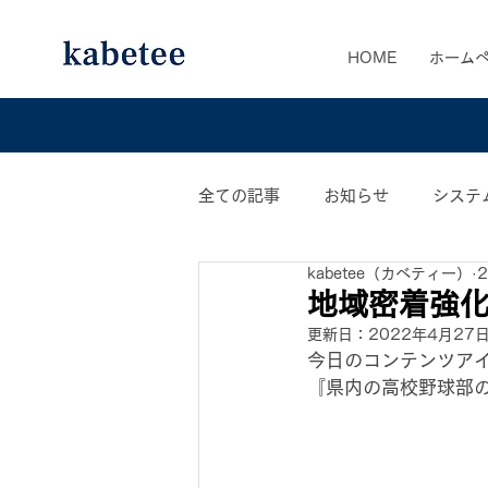
HOME
ホーム
全ての記事
お知らせ
システ
kabetee（カベティー）
カベティー業務日誌
おすす
地域密着強
更新日：
2022年4月27
今日のコンテンツア
『県内の高校野球部