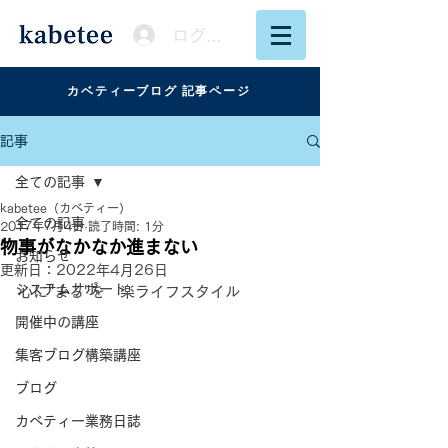
ログイン
カベティーブログ 記事ページ
記事
全ての記事
kabetee（カベティー）
全ての記事
2017年7月4日
読了時間: 1分
物事がなかなか進まない
お知らせ
更新日：
2022年4月26日
システムサポート
心に"まる"を　楽ライフスタイル
開催中の講座
集客ブログ構築講座
ブログ
カベティー業務日誌