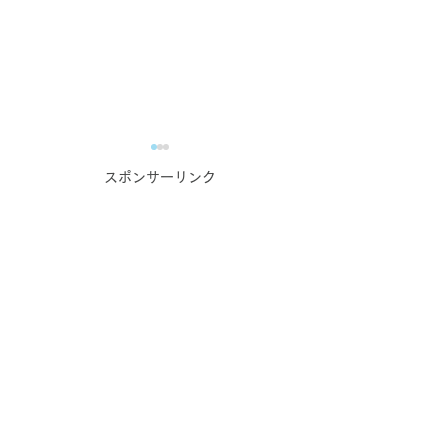
スポンサーリンク
一歩踏み出す【キャリア
やめてみたら、
相談×カラーセラピー】_
る？？
個人コンサルティング