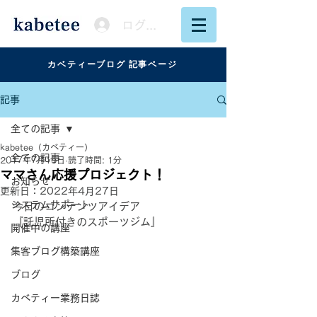
ログイン
カベティーブログ 記事ページ
記事
全ての記事
kabetee（カベティー）
全ての記事
2017年7月15日
読了時間: 1分
ママさん応援プロジェクト！
お知らせ
更新日：
2022年4月27日
システムサポート
今日のコンテンツアイデア
『託児所付きのスポーツジム』
開催中の講座
集客ブログ構築講座
ブログ
カベティー業務日誌