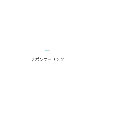
スポンサーリンク
業務で培った力の自慢大
蔵元・酒造主催
会！？
番組！？