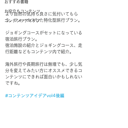
おすすめ書籍
お役立ちコンテンツ
より自然の気持ち良さに気付いてもら
う、フォーカスした特化型旅行プラン。
コンテンツアイデア
ジョギングコースがセットになっている
宿泊旅行プラン。
宿泊施設の紹介とジョギングコース、走
行距離などもコンテンツ内で紹介。
海外旅行や長期旅行は無理でも、少し気
分を変えてみたい方にオススメできるコ
ンテンツにできれば面白いかもしれない
ですね。
#コンテンツアイデアvol4後編