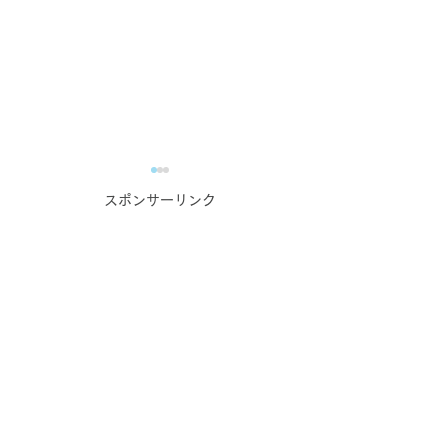
スポンサーリンク
業務で培った力の自慢大
蔵元・酒造主催
会！？
番組！？