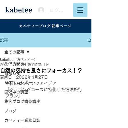
ログイン
カベティーブログ 記事ページ
記事
全ての記事
kabetee（カベティー）
全ての記事
2017年7月22日
読了時間: 1分
自然の気持ち良さにフォーカス！？
お知らせ
更新日：
2022年4月27日
システムサポート
今日のコンテンツアイデア
『ジョギングコースに特化した宿泊旅行
開催中の講座
プラン』
集客ブログ構築講座
ブログ
カベティー業務日誌