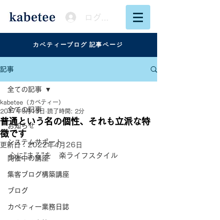
ログイン
カベティーブログ 記事ページ
記事
全ての記事
kabetee（カベティー）
全ての記事
2017年9月13日
読了時間: 2分
普通という名の個性、それも立派な特
お知らせ
徴です
システムサポート
更新日：
2022年4月26日
心に"まる"を　楽ライフスタイル
開催中の講座
集客ブログ構築講座
ブログ
カベティー業務日誌