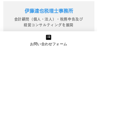
伊藤達也税理士事務所
会計顧問（個人・法人）・税務申告及び
経営コンサルティングを展開
詳細を見る
お問い合わせフォーム
きらくにコンサルティング
中小企業診断士が行うWebマーケティン
グ支援でビジネスを活性化
詳細を見る
資金繰り改善プロジェクト
資金繰りに精通したプロのアドバイスと
サポートで経営改善を実現
詳細を見る