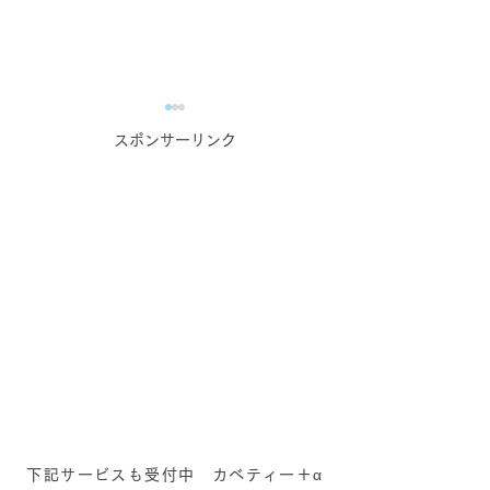
スポンサーリンク
一歩踏み出す【キャリア
やめてみたら、
相談×カラーセラピー】_
る？？
個人コンサルティング
下記サービスも受付中 カベティー＋α