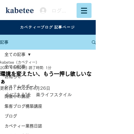
ログイン
カベティーブログ 記事ページ
記事
全ての記事
kabetee（カベティー）
全ての記事
2017年9月25日
読了時間: 1分
環境を変えたい、もう一押し欲しいな
お知らせ
ぁ
システムサポート
更新日：
2022年4月26日
心に"まる"を　楽ライフスタイル
開催中の講座
集客ブログ構築講座
ブログ
カベティー業務日誌