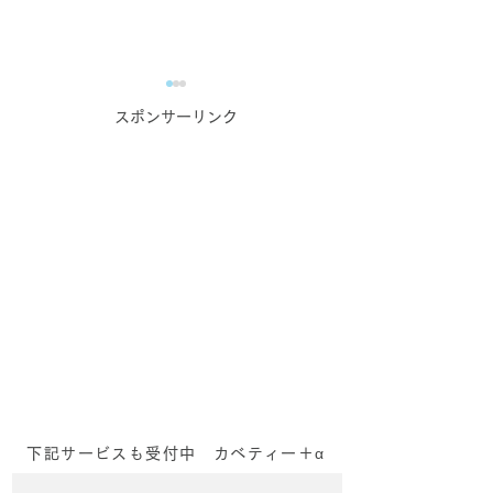
スポンサーリンク
一歩踏み出す【キャリア
やめてみたら、
相談×カラーセラピー】_
る？？
個人コンサルティング
下記サービスも受付中 カベティー＋α