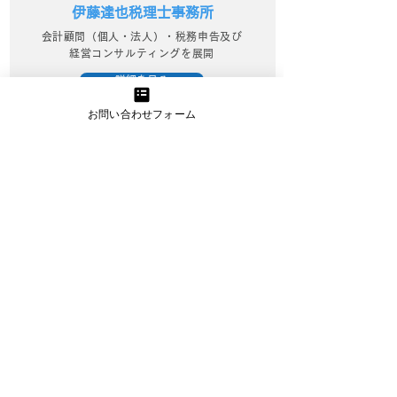
伊藤達也税理士事務所
会計顧問（個人・法人）・税務申告及び
経営コンサルティングを展開
詳細を見る
お問い合わせフォーム
きらくにコンサルティング
中小企業診断士が行うWebマーケティン
グ支援でビジネスを活性化
詳細を見る
資金繰り改善プロジェクト
資金繰りに精通したプロのアドバイスと
サポートで経営改善を実現
詳細を見る