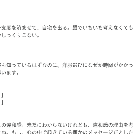
身支度を済ませて、自宅を出る。頭でいちいち考えなくても
かしっくりこない。
」
服も知っているはずなのに、洋服選びになぜか時間がかかっ
思います。
」
？」
？」
この違和感。未だにわからないけれども、違和感の理由を考
すね。もし、心の中で起きている何かのメッセージだとした