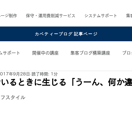
ページ制作
保守・運用費削減サービス
システムサポート
集
カベティーブログ 記事ページ
ムサポート
開催中の講座
集客ブログ構築講座
ブロ
2017年9月28日
読了時間: 1分
め書籍
お役立ちコンテンツ
コンテンツアイデア
でいるときに生じる「うーん、何か
日
イフスタイル