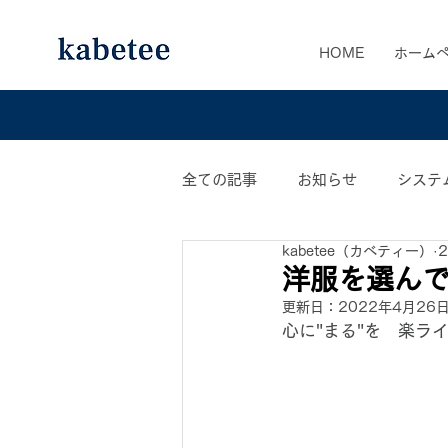
HOME
ホーム
全ての記事
お知らせ
システ
kabetee（カベティー）
カベティー業務日誌
おすす
洋服を選ん
更新日：
2022年4月26
心に"まる"を　楽ラ