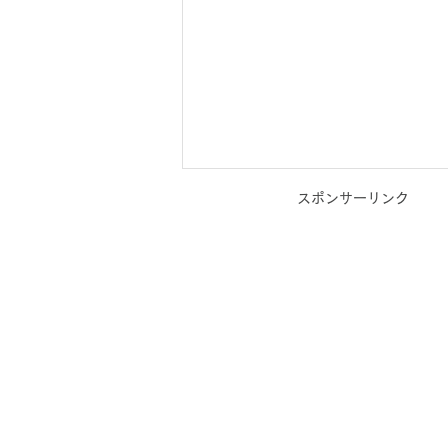
スポンサーリンク
一歩踏み出す【ライフスタイ
ル相談×カラーセラピー】_個
人コンサルティング