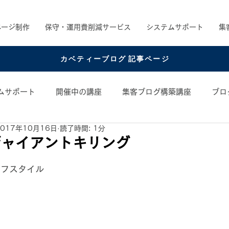
ページ制作
保守・運用費削減サービス
システムサポート
集
カベティーブログ 記事ページ
ムサポート
開催中の講座
集客ブログ構築講座
ブロ
2017年10月16日
読了時間: 1分
め書籍
お役立ちコンテンツ
コンテンツアイデア
ジャイアントキリング
日
イフスタイル