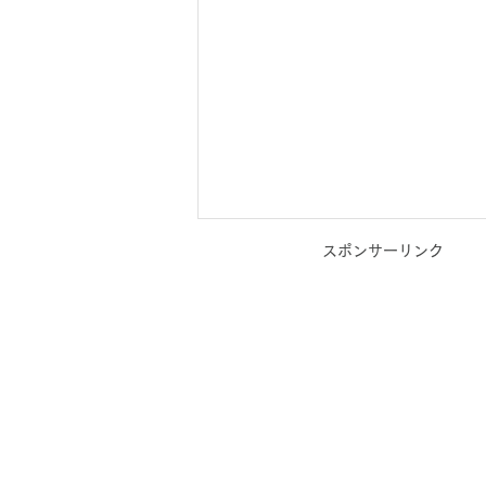
スポンサーリンク
一歩踏み出す【ライフスタイ
ル相談×カラーセラピー】_個