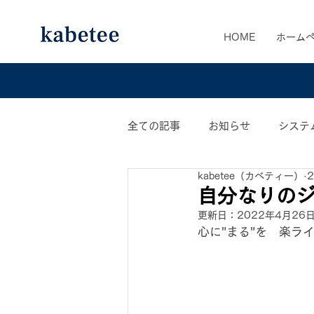
HOME
ホーム
全ての記事
お知らせ
システ
kabetee（カベティー）
カベティー業務日誌
おすす
自分なりの
更新日：
2022年4月26
心に"まる"を　楽ラ