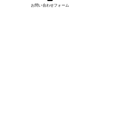
お問い合わせフォーム
きらくにコンサルティング
中小企業診断士が行うWebマーケティン
グ支援でビジネスを活性化
詳細を見る
資金繰り改善プロジェクト
資金繰りに精通したプロのアドバイスと
サポートで経営改善を実現
詳細を見る
うまトラレンタカー
小型・大型トラックのレンタカー提供
（お手伝いスタッフプラン有り）
詳細を見る