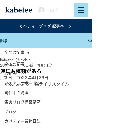
ログイン
カベティーブログ 記事ページ
記事
全ての記事
kabetee（カベティー）
全ての記事
2017年11月16日
読了時間: 1分
運にも種類がある
お知らせ
更新日：
2022年4月26日
システムサポート
心に"まる"を　楽ライフスタイル
開催中の講座
集客ブログ構築講座
ブログ
カベティー業務日誌