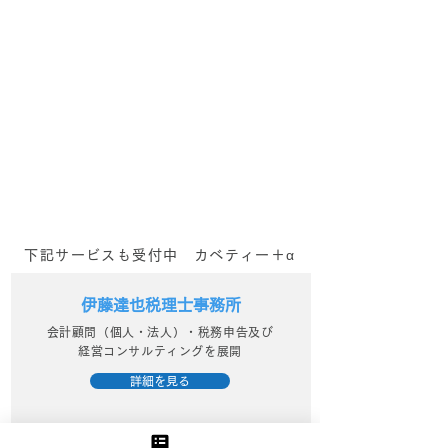
一歩踏み出す【キャリア
やめてみたら、
相談×カラーセラピー】_
る？？
個人コンサルティング
下記サービスも受付中 カベティー＋α
伊藤達也税理士事務所
会計顧問（個人・法人）・税務申告及び
経営コンサルティングを展開
詳細を見る