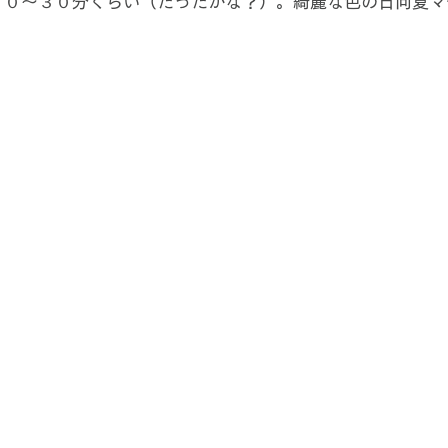
２０〜３０分くらい（だったかな？）。綺麗な色の日向夏マ