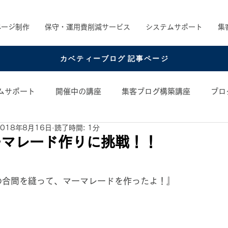
ページ制作
保守・運用費削減サービス
システムサポート
集
カベティーブログ 記事ページ
ムサポート
開催中の講座
集客ブログ構築講座
ブロ
2018年8月16日
読了時間: 1分
め書籍
お役立ちコンテンツ
コンテンツアイデア
ーマレード作りに挑戦！！
日
の合間を縫って、マーマレードを作ったよ！』 