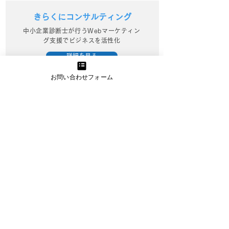
きらくにコンサルティング
中小企業診断士が行うWebマーケティン
グ支援でビジネスを活性化
詳細を見る
お問い合わせフォーム
資金繰り改善プロジェクト
資金繰りに精通したプロのアドバイスと
サポートで経営改善を実現
詳細を見る
うまトラレンタカー
小型・大型トラックのレンタカー提供
（お手伝いスタッフプラン有り）
詳細を見る