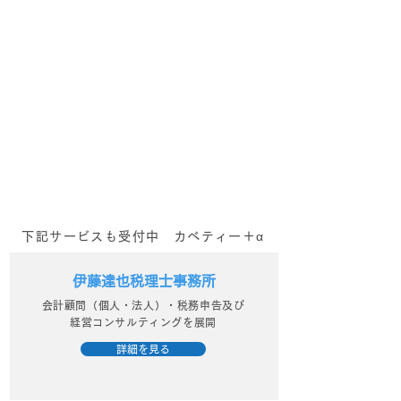
ン無料相談実施中！】
WEBマーケティングでの発
信に課題を感じている事業者
_kabetee（カベティー）
様へ 伴走型のWEBマーケテ
今日(2024/1/
ィング支援を行っている
kabetee（カベティー） で
日誌：申し込み
す。 日頃より企業様・事業
うれしい！_kab
者様のマーケティング活動を
サポートさせていただいてお
ベティー）
ります。...
下記サービスも受付中 カベティー＋α
伊藤達也税理士事務所
会計顧問（個人・法人）・税務申告及び
経営コンサルティングを展開
詳細を見る