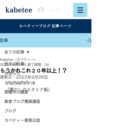
ログイン
カベティーブログ 記事ページ
記事
全ての記事
kabetee（カベティー）
全ての記事
2019年4月14日
読了時間: 1分
もうかれこれ２０年以上！？
お知らせ
更新日：
2022年4月26日
システムサポート
ブログタイトル
『懐かしのスタミナ飯』
開催中の講座
集客ブログ構築講座
ブログ
カベティー業務日誌