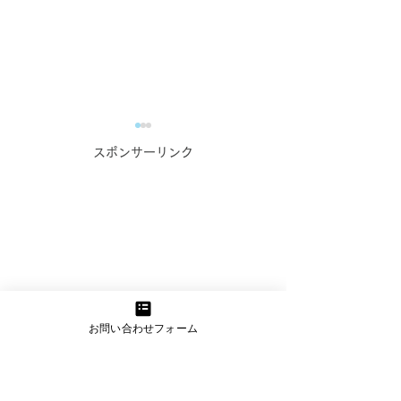
コンテンツ作成お悩み相
スポンサーリンク
談室のご案内【オンライ
ン無料相談実施中！】
WEBマーケティングでの発
信に課題を感じている事業者
_kabetee（カベティー）
様へ 伴走型のWEBマーケテ
今日(2024/1/
ィング支援を行っている
kabetee（カベティー） で
日誌：申し込み
す。 日頃より企業様・事業
お問い合わせフォーム
うれしい！_kab
者様のマーケティング活動を
サポートさせていただいてお
ベティー）
ります。...