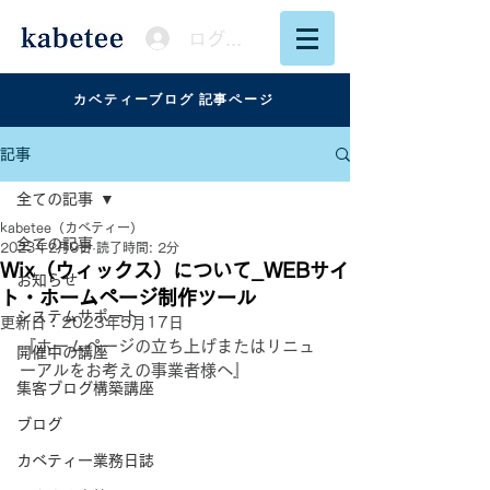
ログイン
カベティーブログ 記事ページ
記事
全ての記事
kabetee（カベティー）
全ての記事
2023年2月9日
読了時間: 2分
Wix（ウィックス）について_WEBサイ
お知らせ
ト・ホームページ制作ツール
システムサポート
更新日：
2023年5月17日
『ホームページの立ち上げまたはリニュ
開催中の講座
ーアルをお考えの事業者様へ』
集客ブログ構築講座
ブログ
カベティー業務日誌