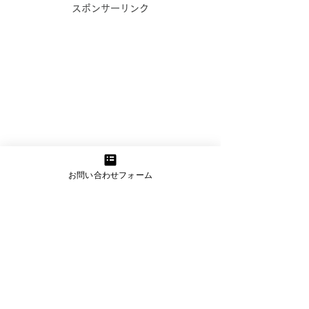
コンテンツ作成お悩み相
スポンサーリンク
談室のご案内【オンライ
ン無料相談実施中！】
WEBマーケティングでの発
信に課題を感じている事業者
_kabetee（カベティー）
様へ 伴走型のWEBマーケテ
今日(2024/1/
ィング支援を行っている
kabetee（カベティー） で
日誌：申し込み
す。 日頃より企業様・事業
うれしい！_kab
者様のマーケティング活動を
サポートさせていただいてお
お問い合わせフォーム
ベティー）
ります。...
下記サービスも受付中 カベティー＋α
伊藤達也税理士事務所
会計顧問（個人・法人）・税務申告及び
経営コンサルティングを展開
詳細を見る