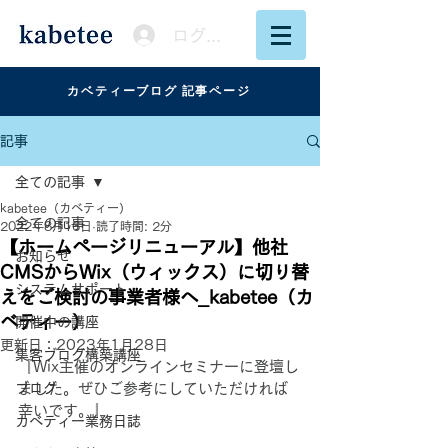
ログイン
カベティーブログ 記事ページ
記事
全ての記事
kabetee（カベティー）
全ての記事
2022年8月16日
読了時間: 2分
【ホームページリニューアル】他社
お知らせ
CMSからWix（ウィックス）に切り替
システムサポート
えをご検討の事業者様へ_kabetee（カ
ベティー）
開催中の講座
更新日：
2023年1月28日
集客ブログ構築講座
『Wix主催のオンラインセミナーに登壇し
ブログ
ました。ぜひご参考にしていただければ
幸いです。』
カベティー業務日誌